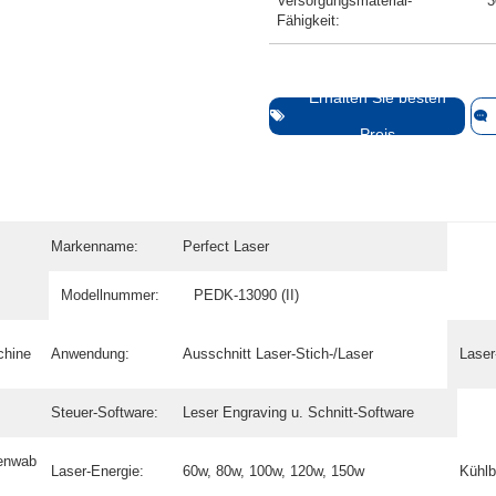
Versorgungsmaterial-
3
Fähigkeit:
Erhalten Sie besten
Preis
Markenname:
Perfect Laser
Modellnummer:
PEDK-13090 (II)
chine
Anwendung:
Ausschnitt Laser-Stich-/Laser
Laser
Steuer-Software:
Leser Engraving u. Schnitt-Software
nenwab
Laser-Energie:
60w, 80w, 100w, 120w, 150w
Kühlb