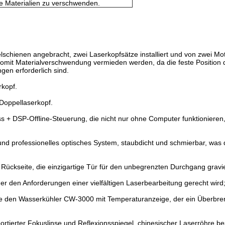
e Materialien zu verschwenden.
chienen angebracht, zwei Laserkopfsätze installiert und von zwei Mot
somit Materialverschwendung vermieden werden, da die feste Position
en erforderlich sind.
rkopf.
 Doppellaserkopf.
ss + DSP-Offline-Steuerung, die nicht nur ohne Computer funktioniere
und professionelles optisches System, staubdicht und schmierbar, was 
Rückseite, die einzigartige Tür für den unbegrenzten Durchgang gravie
der den Anforderungen einer vielfältigen Laserbearbeitung gerecht wird
e den Wasserkühler CW-3000 mit Temperaturanzeige, der ein Überbren
ortierter Fokuslinse und Reflexionsspiegel, chinesischer Laserröhre b