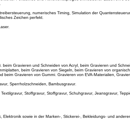
.
treibersteuerung, numerisches Timing, Simulation der Quantensteuerung
isches Zeichen perfekt.
Laser.
 B. beim Gravieren und Schneiden von Acryl, beim Gravieren und Schne
miplatten, beim Gravieren von Siegeln, beim Gravieren von organisch
nd beim Gravieren von Gummi. Gravieren von EVA-Materialien, Gravie
ravur, Sperrholzschneiden, Bambusgravur.
Textilgravur, Stoffgravur, Stoffgravur, Schuhgravur, Jeansgravur, Tep
Elektronik sowie in der Marken-, Stickerei-, Bekleidungs- und anderen