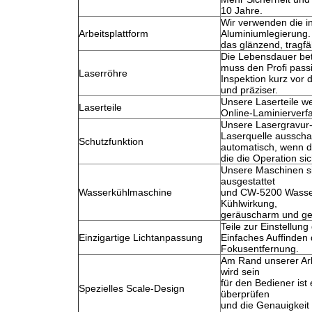
10 Jahre.
Wir verwenden die in
Arbeitsplattform
Aluminiumlegierung.
das glänzend, tragfäh
Die Lebensdauer be
muss den Profi pass
Laserröhre
Inspektion kurz vor d
und präziser.
Unsere Laserteile we
Laserteile
Online-Laminierverfa
Unsere Lasergravur
Laserquelle ausscha
Schutzfunktion
automatisch, wenn d
die die Operation si
Unsere Maschinen s
ausgestattet
Wasserkühlmaschine
und CW-5200 Wasser
Kühlwirkung,
geräuscharm und ge
Teile zur Einstellun
Einzigartige Lichtanpassung
Einfaches Auffinden 
Fokusentfernung.
Am Rand unserer Arbe
wird sein
für den Bediener ist 
Spezielles Scale-Design
überprüfen
und die Genauigkeit