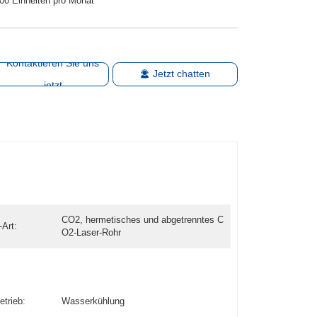
00 Einheiten pro Monat
Kontaktieren Sie uns
Jetzt chatten
jetzt
CO2, hermetisches und abgetrenntes C
-Art:
O2-Laser-Rohr
etrieb:
Wasserkühlung