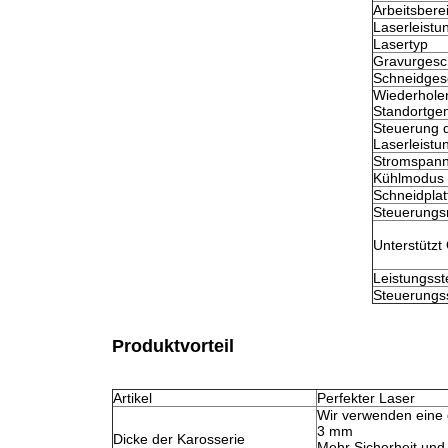
Arbeitsbere
Laserleistu
Lasertyp
Gravurgesc
Schneidges
Wiederholen
Standortgen
Steuerung 
Laserleistu
Stromspan
Kühlmodus
Schneidplat
Steuerung
Unterstützt
Leistungss
Steuerungs
Produktvorteil
Artikel
Perfekter Laser
Wir verwenden eine d
3 mm
Dicke der Karosserie
Mehr Sicherheit und