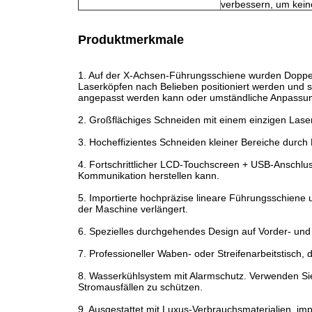
verbessern, um kein
Produktmerkmale
1. Auf der X-Achsen-Führungsschiene wurden Doppels
Laserköpfen nach Belieben positioniert werden und 
angepasst werden kann oder umständliche Anpassung
2. Großflächiges Schneiden mit einem einzigen Lase
3. Hocheffizientes Schneiden kleiner Bereiche durch
4. Fortschrittlicher LCD-Touchscreen + USB-Anschlu
Kommunikation herstellen kann.
5. Importierte hochpräzise lineare Führungsschiene 
der Maschine verlängert.
6. Spezielles durchgehendes Design auf Vorder- und 
7. Professioneller Waben- oder Streifenarbeitstisch, 
8. Wasserkühlsystem mit Alarmschutz. Verwenden Si
Stromausfällen zu schützen.
9. Ausgestattet mit Luxus-Verbrauchsmaterialien, imp