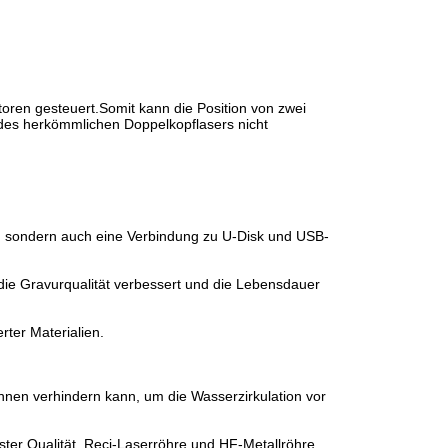
oren gesteuert.Somit kann die Position von zwei
 des herkömmlichen Doppelkopflasers nicht
n, sondern auch eine Verbindung zu U-Disk und USB-
die Gravurqualität verbessert und die Lebensdauer
rter Materialien.
;
nen verhindern kann, um die Wasserzirkulation vor
ester Qualität, Reci-Laserröhre und HF-Metallröhre