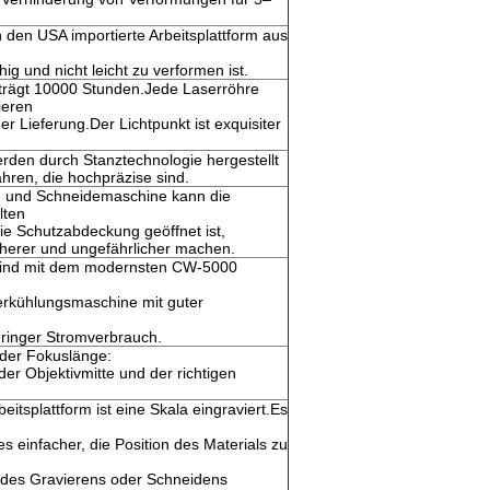
 den USA importierte Arbeitsplattform aus
ig und nicht leicht zu verformen ist.
trägt 10000 Stunden.Jede Laserröhre
ieren
er Lieferung.Der Lichtpunkt ist exquisiter
rden durch Stanztechnologie hergestellt
hren, die hochpräzise sind.
- und Schneidemaschine kann die
lten
ie Schutzabdeckung geöffnet ist,
cherer und ungefährlicher machen.
ind mit dem modernsten CW-5000
kühlungsmaschine mit guter
ringer Stromverbrauch.
g der Fokuslänge:
der Objektivmitte und der richtigen
itsplattform ist eine Skala eingraviert.Es
es einfacher, die Position des Materials zu
 des Gravierens oder Schneidens