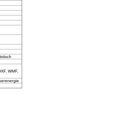
tstisch
 DXF, WMF,
serenergie