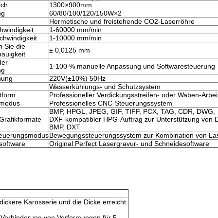
ich
1300×900mm
ng
60/80/100/120/150W×2
Hermetische und freistehende CO2-Laserröhre
hwindigkeit
1-60000 mm/min
chwindigkeit
1-10000 mm/min
 Sie die
± 0,0125 mm
auigkeit
der
1-100 % manuelle Anpassung und Softwaresteuerung
ng
nung
220V(±10%) 50Hz
Wasserkühlungs- und Schutzsystem
tform
Professioneller Verdickungsstreifen- oder Waben-Arbei
smodus
Professionelles CNC-Steuerungssystem
BMP, HPGL, JPEG, GIF, TIFF, PCX, TAG, CDR, DWG,
 Grafikformate
DXF-kompatibler HPG-Auftrag zur Unterstützung von
BMP, DXT
teuerungsmodus
Bewegungssteuerungssystem zur Kombination von La
software
Original Perfect Lasergravur- und Schneidesoftware
ickere Karosserie und die Dicke erreicht
 Verhinderung von Verformungen für 5–