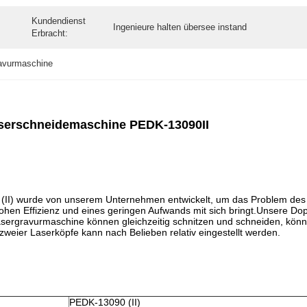
Kundendienst
Ingenieure halten übersee instand
Erbracht:
ravurmaschine
aserschneidemaschine PEDK-13090II
II) wurde von unserem Unternehmen entwickelt, um das Problem des
 hohen Effizienz und eines geringen Aufwands mit sich bringt.Unsere D
asergravurmaschine können gleichzeitig schnitzen und schneiden, kön
zweier Laserköpfe kann nach Belieben relativ eingestellt werden.
PEDK-13090 (II)