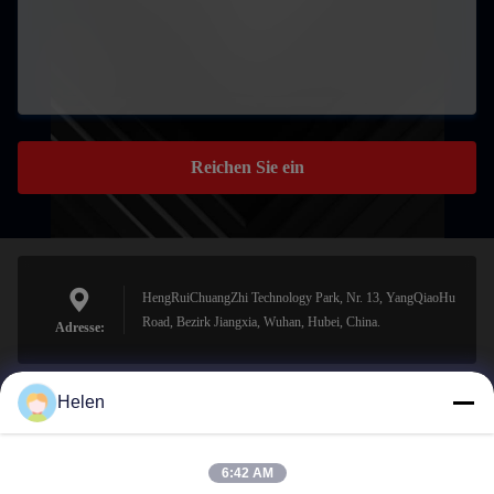
Reichen Sie ein
HengRuiChuangZhi Technology Park, Nr. 13, YangQiaoHu
Road, Bezirk Jiangxia, Wuhan, Hubei, China.
Adresse:
Helen
sales@perfectlaser.net
E-Mail-Adresse
6:42 AM