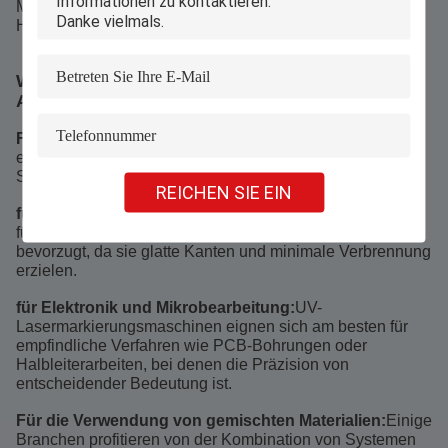
Markierung und Arbeiten mit Folien aus, ohne
Hitzeschäden zu verursachen.
Wählen Sie den richtigen Laser für Ihre
Anwendungen
Für Metalle:
Die Faserlasermarkiermaschinen sind die
effektivsten und ermöglichen schnelle und saubere
Schnitte auf Stahl, Aluminium, Kupfer und vielem mehr.
REICHEN SIE EIN
für Nichtmetalle:
CO2-Lasermarkierungsmaschinen sind
für Holz, Acryl, Textilien und ähnliche Materialien
bevorzugt, da sie glatte Kanten und minimale Verbrennung
erzielen.
für Elektronik und Mikrobearbeitung:
UV-
Lasermarkierungsmaschinen eignen sich am besten für
empfindliche Verfahren wie PCB-Bohrungen oder
Halbleiterarbeiten, bei denen die Präzision von
entscheidender Bedeutung ist.
Für die Verwendung von gemischten Materialien:
Einige
Branchen profitieren von der Kombination von Systemen