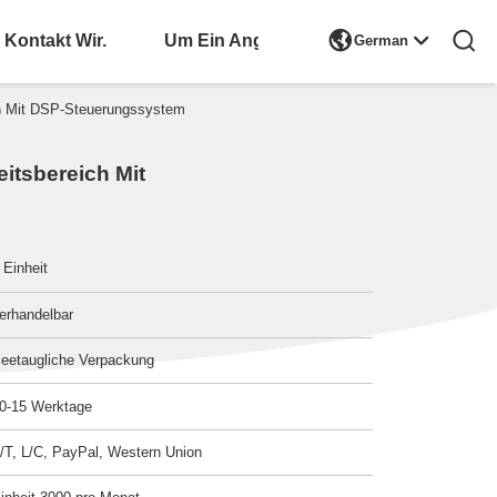

Kontakt Wir.
Bitte Um Ein Angebot
German
h Mit DSP-Steuerungssystem
itsbereich Mit
 Einheit
erhandelbar
eetaugliche Verpackung
0-15 Werktage
/T, L/C, PayPal, Western Union