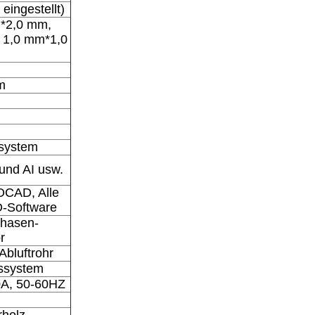
eingestellt)
m*2,0 mm,
: 1,0 mm*1,0
m
system
und AI usw.
AD, Alle
-Software
Phasen-
r
Abluftrohr
gssystem
A, 50-60HZ
rholz