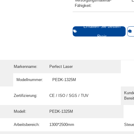
Versorgungsmaterial-
E
Fähigkeit:
Erhalten Sie besten
Preis
Markenname:
Perfect Laser
Modellnummer:
PEDK-1325M
Kund
Zertifizierung:
CE / ISO / SGS / TUV
Bereit
Modell:
PEDK-1325M
Arbeitsbereich:
1300*2500mm
Steue