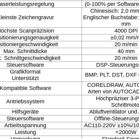
aserleistungsregelung
(0-100% per Software 
Chinesisch: 2,0 m
leinste Zeichengravur
Englischer Buchstabe
mm
öchste Scanpräzision
4000 DPI
itionierungsgenauigkeit
±0,02 mm/
sitioniergeschwindigkeit
20 m/min
Max. Schnittdicke
40 mm
. Schnittgeschwindigkeit
20 m/min
Steuersoftware
DSP-Steuerungs
Grafikformat
BMP, PLT, DST, DXF 
Unterstützt
CORELDRAW, AUTOC
Kompatible Software
Arten von AUTOCAD
Hochpräziser 3-
Antriebssystem
Schrittmoto
Hilfsgeräte
Abluftventilator und 
Steuersoftware
Offline-Steuerun
Arbeitsspannung
AC110-220V ±10%/10
Leistung
<2000W
Verpackung
Standard-Sper