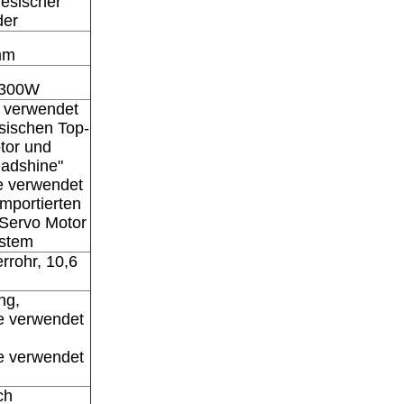
esischer
der
mm
 300W
 verwendet
sischen Top-
tor und
eadshine"
e verwendet
mportierten
Servo Motor
ystem
rrohr, 10,6
ng,
 verwendet
 verwendet
ch