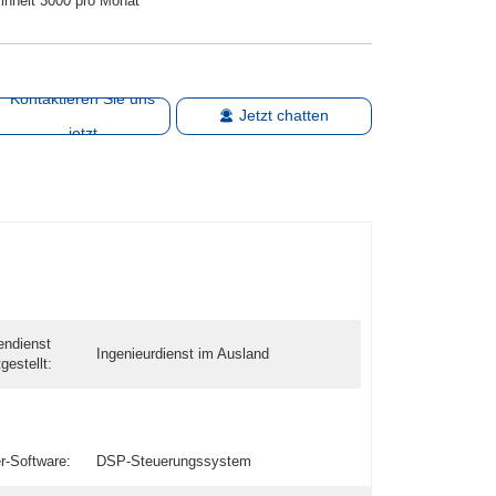
inheit 3000 pro Monat
Kontaktieren Sie uns
Jetzt chatten
jetzt
endienst
Ingenieurdienst im Ausland
gestellt:
r-Software:
DSP-Steuerungssystem