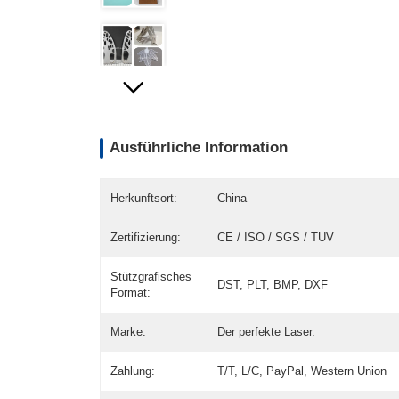
Ausführliche Information
Herkunftsort:
China
Zertifizierung:
CE / ISO / SGS / TUV
Stützgrafisches
DST, PLT, BMP, DXF
Format:
Marke:
Der perfekte Laser.
Zahlung:
T/T, L/C, PayPal, Western Union