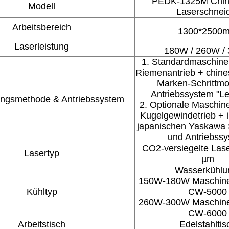
PEDK-1325M Chin
Modell
Laserschnei
Arbeitsbereich
1300*2500
Laserleistung
180W / 260W /
1. Standardmaschine
Riemenantrieb + chine
Marken-Schrittmo
Antriebssystem "L
ungsmethode & Antriebssystem
2. Optionale Maschin
Kugelgewindetrieb + i
japanischen Yaskawa 
und Antriebss
CO2-versiegelte Lase
Lasertyp
µm
Wasserkühlu
150W-180W Maschine
Kühltyp
CW-5000
260W-300W Maschine
CW-6000
Arbeitstisch
Edelstahltis