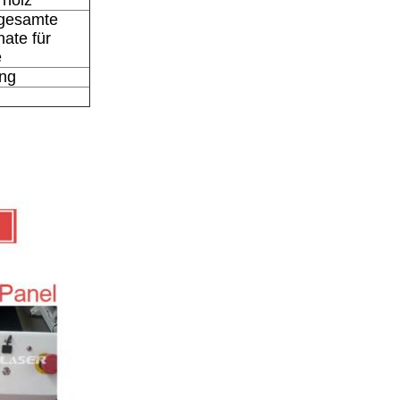
 gesamte
ate für
e
ng