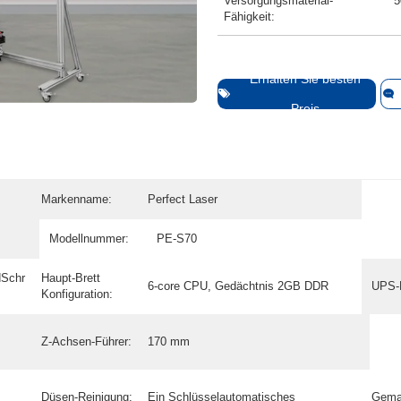
Versorgungsmaterial-
5
Fähigkeit:
Erhalten Sie besten
Preis
Markenname:
Perfect Laser
Modellnummer:
PE-S70
dSchr
Haupt-Brett
6-core CPU, Gedächtnis 2GB DDR
UPS-B
Konfiguration:
Z-Achsen-Führer:
170 mm
Düsen-Reinigung:
Ein Schlüsselautomatisches
Gema