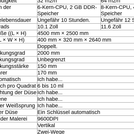
digkeit
32 m2/h
64 m2/h
n der
6-Kern-CPU, 2 GB DDR-
8-Kern-CPU,
e
Speicher
Speicher
elebensdauer
Ungefähr 10 Stunden.
Ungefähr 12 
Pads
10.1 Zoll
11.6 Zoll
ße ((L × H)
4500 mm × 2500 mm
L × W × H)
400 mm × 320 mm × 2640 mm
Doppelt.
rkungsgrad
2000 mm
rkungsgrad
Unbegrenzt
kungsstärke
150 mm
rer
170 mm
omatisch
Ich habe...
uch pro Quadrat
6 bis 10 ml
chtung der Düse
Ich habe...
ene
Ich habe...
er Weißsprung
Ich habe...
er Düse
Ein Schlüssel automatisch
der Malerei
9600DPI
Vertikal
Zwei-Wege