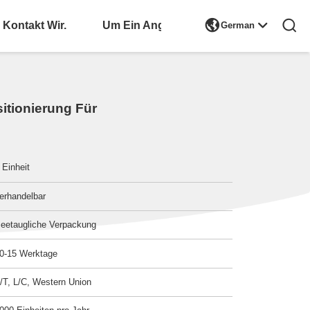

Kontakt Wir.
Bitte Um Ein Angebot
German
itionierung Für
 Einheit
erhandelbar
eetaugliche Verpackung
0-15 Werktage
/T, L/C, Western Union