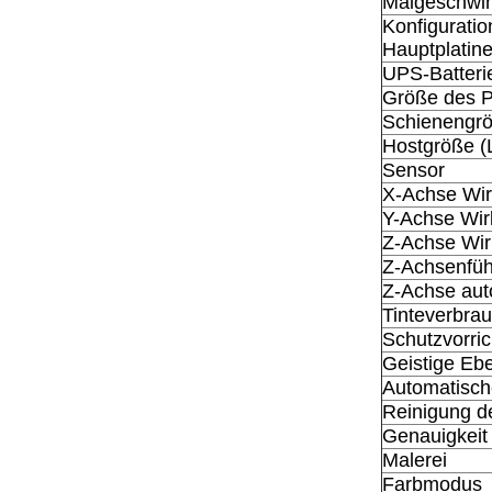
Malgeschwin
Konfiguratio
Hauptplatin
UPS-Batteri
Größe des 
Schienengrö
Hostgröße (
Sensor
X-Achse Wi
Y-Achse Wi
Z-Achse Wir
Z-Achsenfüh
Z-Achse aut
Tinteverbra
Schutzvorri
Geistige Eb
Automatisch
Reinigung d
Genauigkeit 
Malerei
Farbmodus