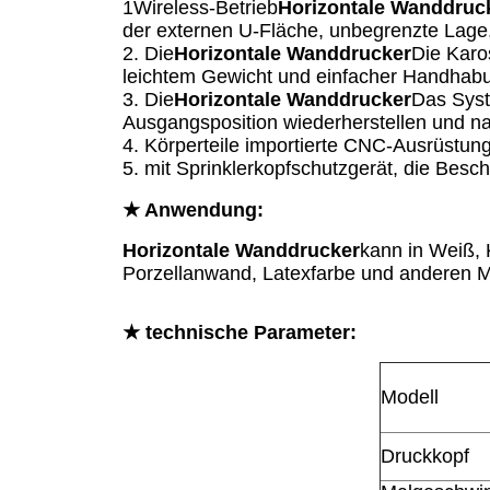
1Wireless-Betrieb
Horizontale Wanddruc
der externen U-Fläche, unbegrenzte Lage
2. Die
Horizontale Wanddrucker
Die Karo
leichtem Gewicht und einfacher Handhab
3. Die
Horizontale Wanddrucker
Das Syst
Ausgangsposition wiederherstellen und na
4. Körperteile importierte CNC-Ausrüstung
5. mit Sprinklerkopfschutzgerät, die Besc
★ Anwendung:
Horizontale Wanddrucker
kann in Weiß, 
Porzellanwand, Latexfarbe und anderen M
★ technische Parameter:
Modell
Druckkopf