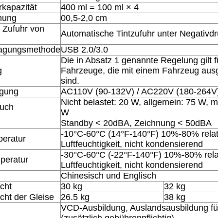
rkapazität
400 ml = 100 ml × 4
nung
00,5-2,0 cm
 Zufuhr von
Automatische Tintzufuhr unter Negativd
ragungsmethode
USB 2.0/3.0
Die in Absatz 1 genannte Regelung gilt fü
g
Fahrzeuge, die mit einem Fahrzeug ausg
sind.
rgung
AC110V (90-132V) / AC220V (180-264V
Nicht belastet: 20 W, allgemein: 75 W, 
auch
W
Standby < 20dBA, Zeichnung < 50dBA
-10°C-60°C (14°F-140°F) 10%-80% relat
peratur
Luftfeuchtigkeit, nicht kondensierend
-30°C-60°C (-22°F-140°F) 10%-80% rela
peratur
Luftfeuchtigkeit, nicht kondensierend
Chinesisch und Englisch
cht
30 kg
32 kg
ht der Gleise
26.5 kg
38 kg
VCD-Ausbildung, Auslandsausbildung fü