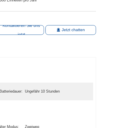
000 Einheiten pro Jahr
Kontaktieren Sie uns
Jetzt chatten
jetzt
atteriedauer:
Ungefähr 10 Stunden
lter Modus:
Zweiweg