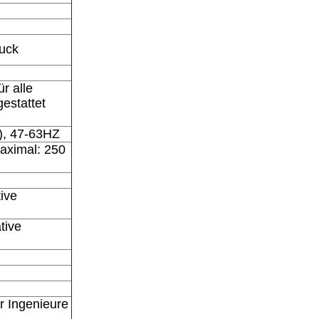
ruck
r alle
estattet
), 47-63HZ
maximal: 250
ive
tive
r Ingenieure