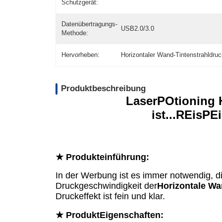
Schutzgerät:
Datenübertragungs-
USB2.0/3.0
Methode:
Hervorheben:
Horizontaler Wand-Tintenstrahldruc
Produktbeschreibung
Laser
P
Otioning
ist...
R
Eis
P
Ei
★ Produkteinführung:
In der Werbung ist es immer notwendig, di
Druckgeschwindigkeit der
Horizontale W
Druckeffekt ist fein und klar.
★ Produkt
Eigenschaften
: