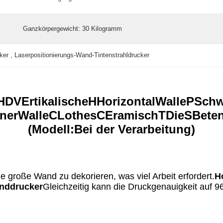
Ganzkörpergewicht:
30 Kilogramm
ker , Laserpositionierungs-Wand-Tintenstrahldrucker
 HD
V
Ertikalische
H
Horizontal
W
alle
P
Sch
ner
W
alle
C
Lothes
C
Eramisch
T
Die
S
Bete
(
Modell:
Bei der Verarbeitung
)
e große Wand zu dekorieren, was viel Arbeit erfordert.
H
anddrucker
Gleichzeitig kann die Druckgenauigkeit auf 9