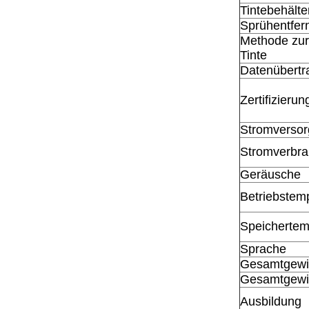
Tintebehälte
Sprühentfer
Methode zur
Tinte
Datenübert
Zertifizierun
Stromverso
Stromverbr
Geräusche
Betriebstem
Speichertem
Sprache
Gesamtgewi
Gesamtgewic
Ausbildung