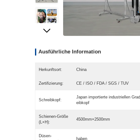
Ausführliche Information
Herkunftsort:
China
Zertifizierung:
CE / ISO / FDA / SGS / TUV
Japan importierte industriellen Gra
Schreibkopf:
eibkopf
Schienen-Größe
4500mm×2500mm
(L×H):
Düsen-
haben