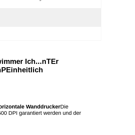
wimmer
Ich...
n
T
Er
n
P
Einheitlich
orizontale Wanddrucker
Die
600 DPI garantiert werden und der