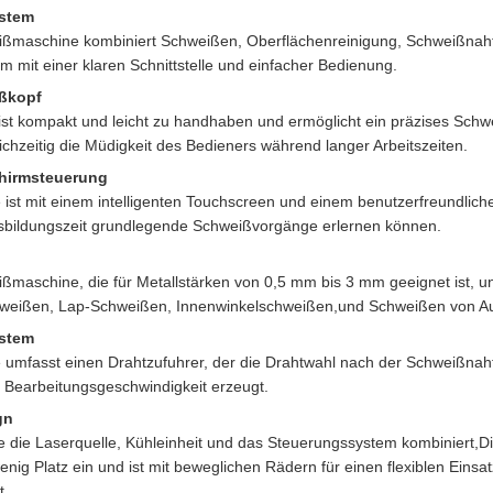
ystem
ißmaschine kombiniert Schweißen, Oberflächenreinigung, Schweißnaht
m mit einer klaren Schnittstelle und einfacher Bedienung.
ißkopf
ist kompakt und leicht zu handhaben und ermöglicht ein präzises Schw
ichzeitig die Müdigkeit des Bedieners während langer Arbeitszeiten.
chirmsteuerung
ist mit einem intelligenten Touchscreen und einem benutzerfreundlich
usbildungszeit grundlegende Schweißvorgänge erlernen können.
maschine, die für Metallstärken von 0,5 mm bis 3 mm geeignet ist, un
weißen, Lap-Schweißen, Innenwinkelschweißen,und Schweißen von A
ystem
 umfasst einen Drahtzufuhrer, der die Drahtwahl nach der Schweißnah
 Bearbeitungsgeschwindigkeit erzeugt.
gn
 die die Laserquelle, Kühleinheit und das Steuerungssystem kombiniert,
g Platz ein und ist mit beweglichen Rädern für einen flexiblen Einsa
t.