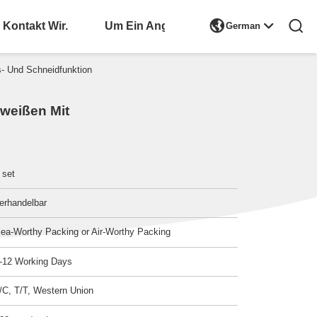

Kontakt Wir.
Bitte Um Ein Angebot
German
- Und Schneidfunktion
weißen Mit
 set
erhandelbar
ea-Worthy Packing or Air-Worthy Packing
-12 Working Days
/C, T/T, Western Union