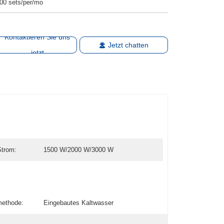
00 sets/per/mo
Kontaktieren Sie uns
Jetzt chatten
jetzt
Strom:
1500 W/2000 W/3000 W
methode:
Eingebautes Kaltwasser