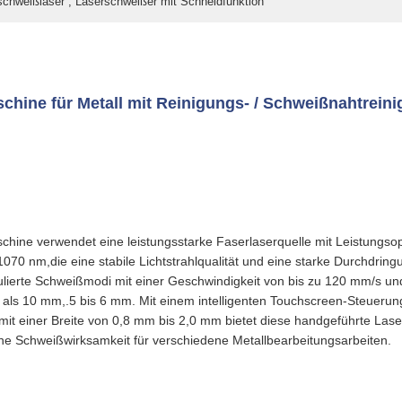
schweißlaser , Laserschweißer mit Schneidfunktion
hine für Metall mit Reinigungs- / Schweißnahtreini
hine verwendet eine leistungsstarke Faserlaserquelle mit Leistung
70 nm,die eine stabile Lichtstrahlqualität und eine starke Durchdringu
ulierte Schweißmodi mit einer Geschwindigkeit von bis zu 120 mm/s und 
 als 10 mm,.5 bis 6 mm. Mit einem intelligenten Touchscreen-Steuer
mit einer Breite von 0,8 mm bis 2,0 mm bietet diese handgeführte La
ohe Schweißwirksamkeit für verschiedene Metallbearbeitungsarbeiten.