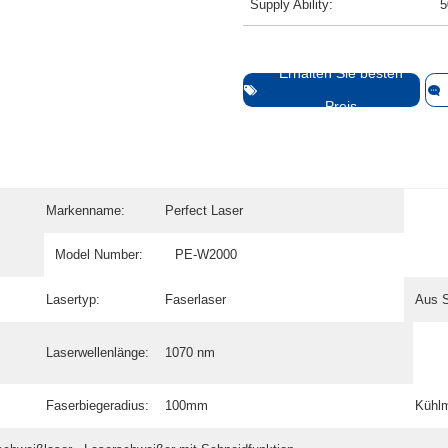
Supply Ability:
5
Erhalten Sie besten
Preis
Markenname:
Perfect Laser
Model Number:
PE-W2000
Lasertyp:
Faserlaser
Aus 
Laserwellenlänge:
1070 nm
Faserbiegeradius:
100mm
Kühl