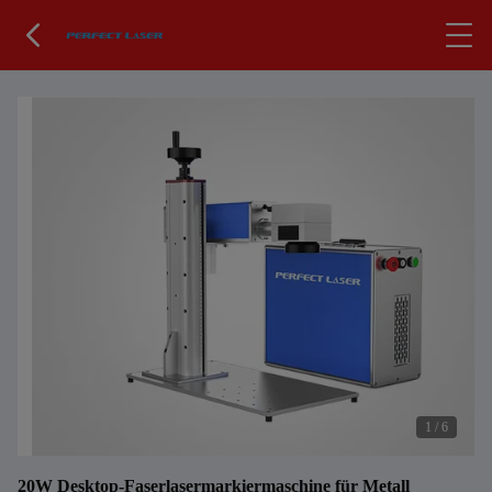
1
/
6
20W Desktop-Faserlasermarkiermaschine für Metall