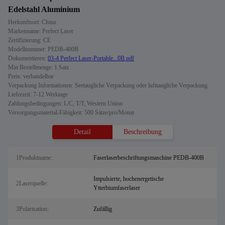
Edelstahl Aluminium
Herkunftsort: China
Markenname: Perfect Laser
Zertifizierung: CE
Modellnummer: PEDB-400B
Dokumentieren:
03-4 Perfect Laser-Portable...0B.pdf
Min Bestellmenge: 1 Satz
Preis: verhandelbar
Verpackung Informationen: Seetaugliche Verpackung oder lufttaugliche Verpackung
Lieferzeit: 7-12 Werktage
Zahlungsbedingungen: L/C, T/T, Western Union
Versorgungsmaterial-Fähigkeit: 500 Sätze/pro/Monat
Detail
Beschreibung
1Produktname:
Faserlaserbeschriftungsmaschine PEDB-400B
Impulsierte, hochenergetische
2Laserquelle:
Ytterbiumfaserlaser
3Polarisation:
Zufällig