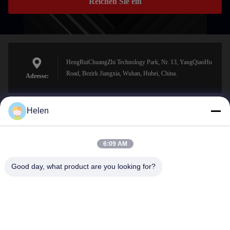
Reichen Sie ein
HengRuiChuangZhi Technology Park, Nr. 13, YangQiaoHu
Road, Bezirk Jiangxia, Wuhan, Hubei, China.
Adresse:
Helen
sales@perfectlaser.net
E-Mail-Adresse
6:09 AM
Good day, what product are you looking for?
0086-27-8679-1986
Telefon