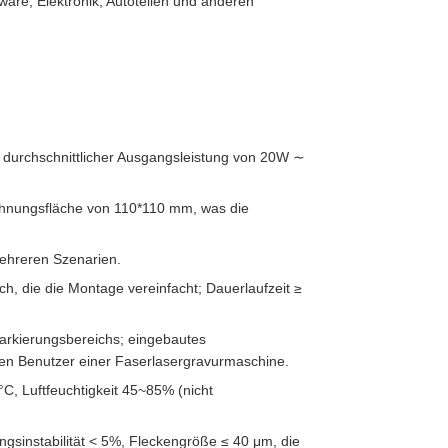
are, Elektronik, Autoteilen und anderen
r durchschnittlicher Ausgangsleistung von 20W ∼
hnungsfläche von 110*110 mm, was die
mehreren Szenarien.
ch, die die Montage vereinfacht; Dauerlaufzeit ≥
Markierungsbereichs; eingebautes
eden Benutzer einer Faserlasergravurmaschine.
, Luftfeuchtigkeit 45~85% (nicht
tungsinstabilität < 5%, Fleckengröße ≤ 40 μm, die