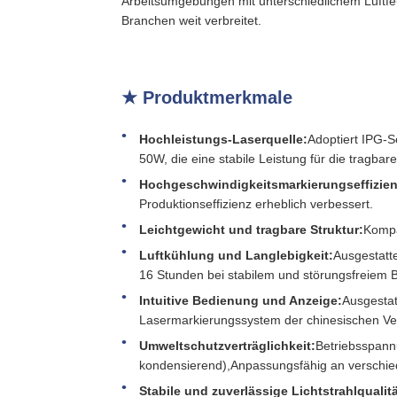
Arbeitsumgebungen mit unterschiedlichem Luftfeu
Branchen weit verbreitet.
★ Produktmerkmale
Hochleistungs-Laserquelle:
Adoptiert IPG-S
50W, die eine stabile Leistung für die tragba
Hochgeschwindigkeitsmarkierungseffizie
Produktionseffizienz erheblich verbessert.
Leichtgewicht und tragbare Struktur:
Kompa
Luftkühlung und Langlebigkeit:
Ausgestatte
16 Stunden bei stabilem und störungsfreiem B
Intuitive Bedienung und Anzeige:
Ausgestat
Lasermarkierungssystem der chinesischen Vers
Umweltschutzverträglichkeit:
Betriebsspann
kondensierend),Anpassungsfähig an verschied
Stabile und zuverlässige Lichtstrahlqualitä