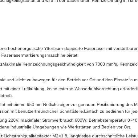
chtigkeitsgrad an und wird in der dauerhaften Kennzeichnung in Hardw
erie hochenergetische Ytterbium-doppierte Faserlaser mit verstellbare
re Faserlasermarkierungsmaschine bietet.
nz
Maximale Kennzeichnungsgeschwindigkeit von 7000 mm/s, Kennzeic
kt und leicht zu bewegen für den Betrieb vor Ort und den Einsatz in 
t mit einer Luftkühlung, keine externe Wasserkühlvorrichtung erforderli
etrieb.
tet mit einem 650 nm-Rotlichtzeiger zur genauen Positionierung des 
ion mit benutzerfreundlicher Schnittstelle,Einfach zu bedienen für j
ung 220V, maximaler Stromverbrauch 600W; Betriebstemperatur 0~40°C
ene industrielle Umgebungen wie Werkstätten und Betrieb vor Ort.
t:
Lichtstrahlqualitätsfaktor M2<1.8, langfristige durchschnittliche Leis