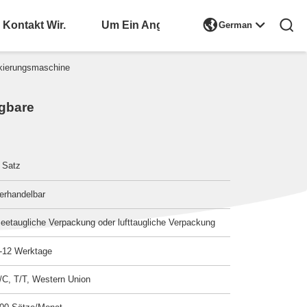

Kontakt Wir.
Bitte Um Ein Angebot
German
kierungsmaschine
gbare
 Satz
erhandelbar
eetaugliche Verpackung oder lufttaugliche Verpackung
-12 Werktage
/C, T/T, Western Union