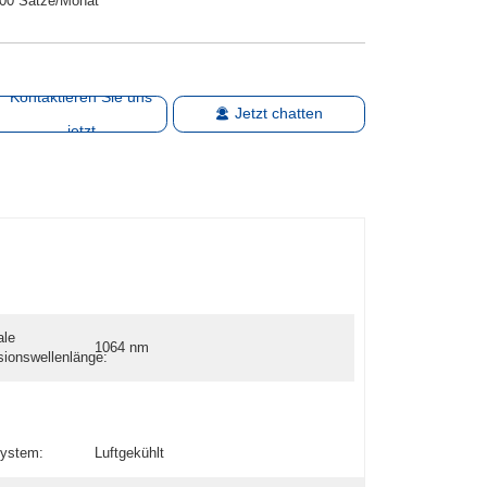
00 Sätze/Monat
Kontaktieren Sie uns
Jetzt chatten
jetzt
ale
1064 nm
ionswellenlänge:
system:
Luftgekühlt