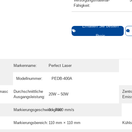
Versorgungsmaterial-
5
Fähigkeit:
Erhalten Sie besten
Preis
Markenname:
Perfect Laser
Modellnummer:
PEDB-400A
smasc
Durchschnittliche
Zentr
20W – 50W
Ausgangsleistung:
Emiss
Markierungsgeschwindigkeit:
0 – 7000 mm/s
Markierungsbereich:
110 mm × 110 mm
Kühl