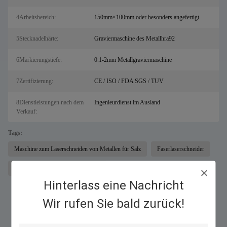
4Arbeitsbereich:
150mm×100mm oder besonders angefertigt
5Stecknadelhärte:
Graviermaschine des Metallhra92
6Markierungstiefe:
0.1-2mm Metallgraviermaschine
7Zertifizierung:
CE / ISO / FDA SGS / TUV
8Dienstleistungen nach dem
Ingenieurdienst im Ausland
Verkauf:
Tags:
Maschine zum Laserschneiden von Metallen für Salz
Faserlaserschneider
Nadelpräge-Markierungsausrüstung
Hinterlass eine Nachricht
Wir rufen Sie bald zurück!
Ähnliche Produkte