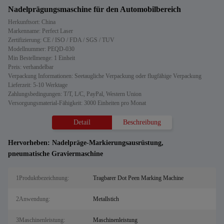
Nadelprägungsmaschine für den Automobilbereich
Herkunftsort: China
Markenname: Perfect Laser
Zertifizierung: CE / ISO / FDA / SGS / TUV
Modellnummer: PEQD-030
Min Bestellmenge: 1 Einheit
Preis: verhandelbar
Verpackung Informationen: Seetaugliche Verpackung oder flugfähige Verpackung
Lieferzeit: 5-10 Werktage
Zahlungsbedingungen: T/T, L/C, PayPal, Western Union
Versorgungsmaterial-Fähigkeit: 3000 Einheiten pro Monat
Detail
Beschreibung
Hervorheben:
Nadelpräge-Markierungsausrüstung
,
pneumatische Graviermaschine
1Produktbezeichnung:
Tragbarer Dot Peen Marking Machine
2Anwendung:
Metallstich
3Maschinenleistung:
Maschinenleistung