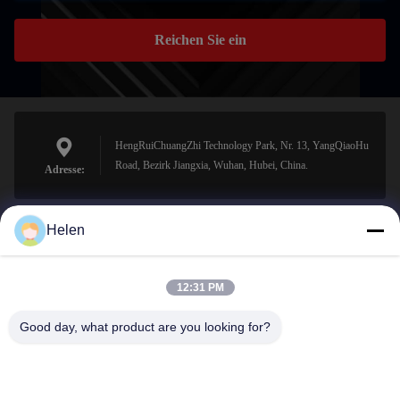
Reichen Sie ein
HengRuiChuangZhi Technology Park, Nr. 13, YangQiaoHu
Road, Bezirk Jiangxia, Wuhan, Hubei, China.
Adresse:
Helen
sales@perfectlaser.net
E-Mail-Adresse
12:31 PM
Good day, what product are you looking for?
0086-27-8679-1986
Telefon