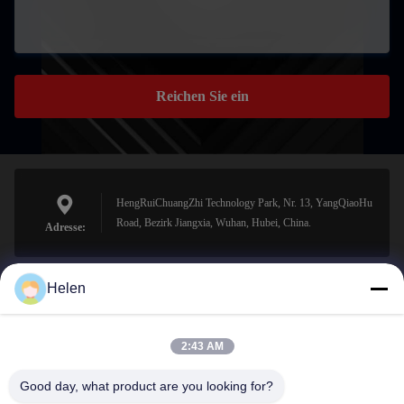
Reichen Sie ein
HengRuiChuangZhi Technology Park, Nr. 13, YangQiaoHu
Road, Bezirk Jiangxia, Wuhan, Hubei, China.
Adresse:
Helen
sales@perfectlaser.net
E-Mail-Adresse
2:43 AM
Good day, what product are you looking for?