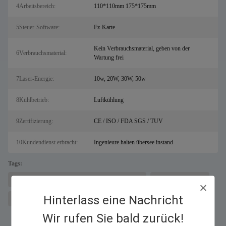
4Arbeitsbereich:
110*110mm 175*175mm
5Steuer-Software:
Ez-Karte
Kein Verbrauchsmaterial, geben von der
6Verbrauchsmaterial:
Wartung frei
7Laser-Energie:
10w, 20W, 30W, 50w
8Kühlbetrieb:
Luftkühlung
9Zertifizierung:
CE / ISO / FDA SGS / TUV
10Kundendienst erbracht:
Ingenieure halten übersee instand
Tags:
Maschine zum Laserschneiden von Metallen für Salz
Faserlaserschneider
Hinterlass eine Nachricht
Laserätzgeräte
Wir rufen Sie bald zurück!