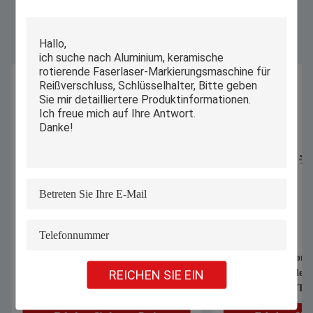
Ähnliche Produkte
1070nm 1000W 1500W Handheld
Automatischer Compu
REICHEN SIE EIN
Laser Schweißmaschine zum
Industrie-Schneider
Schweißen von Edelstahl-
Unterwäsche BH-T-S
Aluminiumlegierung galvanisierten
Stoff Textil Bekleid