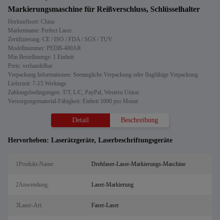
Markierungsmaschine für Reißverschluss, Schlüsselhalter
Herkunftsort: China
Markenname: Perfect Laser
Zertifizierung: CE / ISO / FDA / SGS / TUV
Modellnummer: PEDB-400AR
Min Bestellmenge: 1 Einheit
Preis: verhandelbar
Verpackung Informationen: Seetaugliche Verpackung oder flugfähige Verpackung
Lieferzeit: 7-15 Werktage
Zahlungsbedingungen: T/T, L/C, PayPal, Western Union
Versorgungsmaterial-Fähigkeit: Einheit 1000 pro Monat
Detail
Beschreibung
Hervorheben:
Laserätzgeräte
,
Laserbeschriftungsgeräte
1Produkt-Name:
Drehfaser-Laser-Markierungs-Maschine
2Anwendung:
Laser-Markierung
3Laser-Art:
Faser-Laser