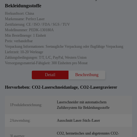
Bekleidungsstoffe
Herkunftsort: China
Markenname: Perfect Laser
Zertifizierung: CE / ISO / FDA / SGS / TUV
Modellnummer: PEDK-130180A
Min Bestellmenge: 1 Einheit
Preis: verhandelbar
Verpackung Informationen: Seetaugliche Verpackung oder flugfähige Verpackung
Lieferzeit: 10-20 Werktage
Zahlungsbedingungen: T/T, L/C, PayPal, Western Union
Versorgungsmaterial-Fähigkeit: 300 Einheiten pro Monat
Detail
Beschreibung
Hervorheben:
CO2-Laserschneidanlage
,
CO2-Lasergravierer
Laserschneider mit automatischem
1Produktbezeichnung:
Zuführsystem für Bekleidungsstoffe
2Anwendung:
Ausschnitt Laser-Stich-/Laser
CO2, hermetisches und abgetrenntes CO2-
3Lasertyp: