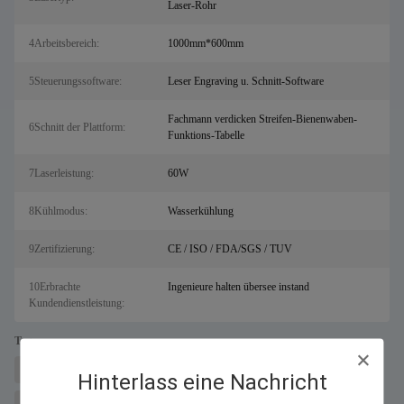
Laser-Rohr
4Arbeitsbereich:
1000mm*600mm
5Steuerungssoftware:
Leser Engraving u. Schnitt-Software
Fachmann verdicken Streifen-Bienenwaben-
6Schnitt der Plattform:
Funktions-Tabelle
7Laserleistung:
60W
8Kühlmodus:
Wasserkühlung
9Zertifizierung:
CE / ISO / FDA/SGS / TUV
10Erbrachte
Ingenieure halten übersee instand
Kundendienstleistung:
Tags:
Maschine zum Laserschneiden von Metallen für Salz
Faserlaserschneider
Hinterlass eine Nachricht