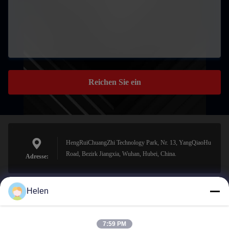
Reichen Sie ein
HengRuiChuangZhi Technology Park, Nr. 13, YangQiaoHu
Road, Bezirk Jiangxia, Wuhan, Hubei, China.
Adresse:
Helen
sales@perfectlaser.net
E-Mail-Adresse
7:59 PM