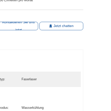
00 Einheiten pro Monat
Kontaktieren Sie uns
Jetzt chatten
jetzt
typ:
Faserlaser
modus:
Wasserkühlung