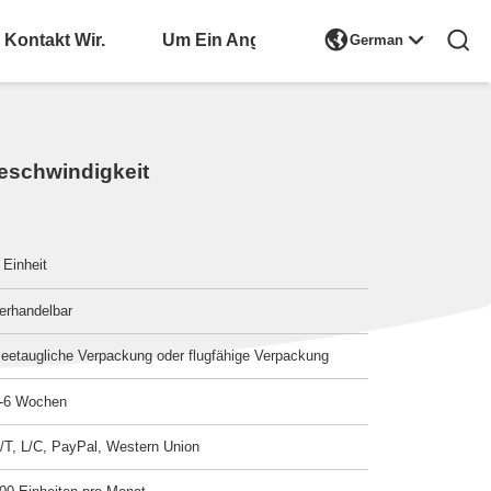

Kontakt Wir.
Bitte Um Ein Angebot
German
eschwindigkeit
 Einheit
erhandelbar
eetaugliche Verpackung oder flugfähige Verpackung
-6 Wochen
/T, L/C, PayPal, Western Union