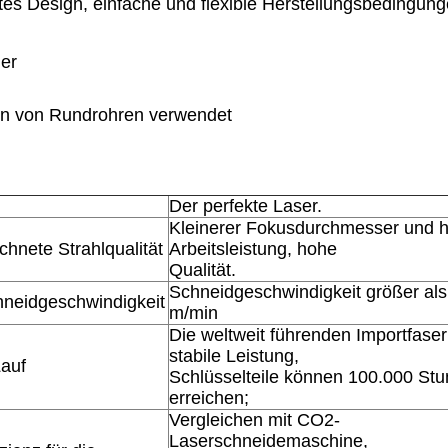
tes Design, einfache und flexible Herstellungsbedingung
er
en von Rundrohren verwendet
Der perfekte Laser.
Kleinerer Fokusdurchmesser und 
hnete Strahlqualität
Arbeitsleistung, hohe
Qualität.
Schneidgeschwindigkeit größer als
neidgeschwindigkeit
m/min
Die weltweit führenden Importfaser
stabile Leistung,
Lauf
Schlüsselteile können 100.000 St
erreichen;
Vergleichen mit CO2-
Laserschneidemaschine,