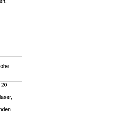
en.
hohe
 20
laser,
unden