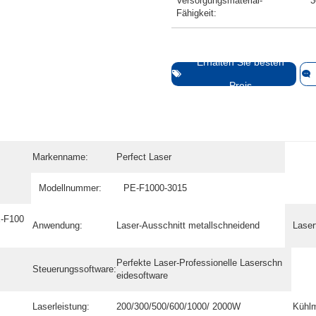
Versorgungsmaterial-
3
Fähigkeit:
Erhalten Sie besten
Preis
Markenname:
Perfect Laser
Modellnummer:
PE-F1000-3015
E-F100
Anwendung:
Laser-Ausschnitt metallschneidend
Laser
Perfekte Laser-Professionelle Laserschn
Steuerungssoftware:
eidesoftware
Laserleistung:
200/300/500/600/1000/ 2000W
Kühl