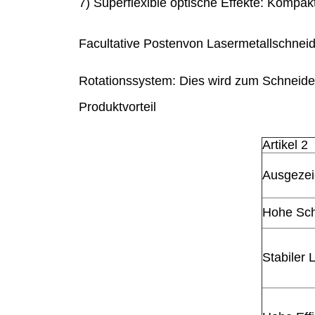
7) Superflexible optische Effekte: Kompak
Facultative Posten
von
Lasermetallschneid
Rotationssystem: Dies wird zum Schneid
Produktvorteil
Artikel 2
Ausgezeic
Hohe Sch
Stabiler 