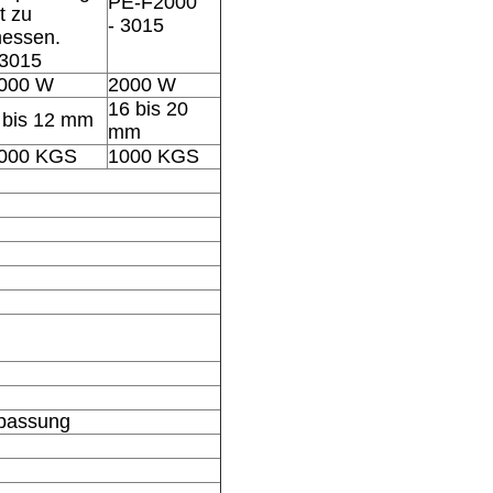
PE-F2000
st zu
- 3015
essen.
 3015
000 W
2000 W
16 bis 20
 bis 12 mm
mm
000 KGS
1000 KGS
npassung