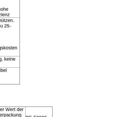
hohe
zienz
hützen.
u 25-
ngskosten
g, keine
ibel
er Wert der
erpackung