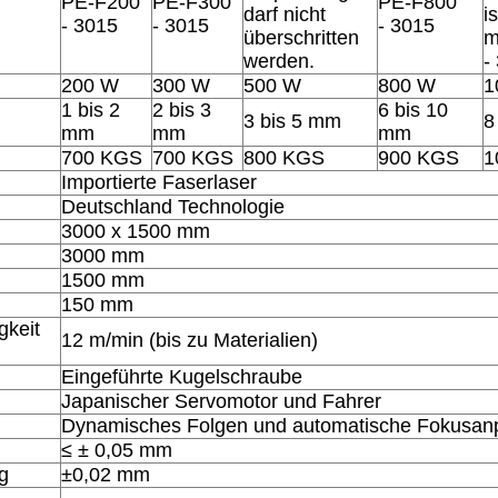
PE-F200
PE-F300
PE-F800
darf nicht
i
- 3015
- 3015
- 3015
überschritten
m
werden.
-
200 W
300 W
500 W
800 W
1
1 bis 2
2 bis 3
6 bis 10
3 bis 5 mm
8
mm
mm
mm
700 KGS
700 KGS
800 KGS
900 KGS
1
Importierte Faserlaser
Deutschland Technologie
3000 x 1500 mm
3000 mm
1500 mm
150 mm
gkeit
12 m/min (bis zu Materialien)
Eingeführte Kugelschraube
Japanischer Servomotor und Fahrer
Dynamisches Folgen und automatische Fokusa
≤ ± 0,05 mm
g
±0,02 mm