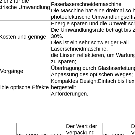
zienz für die
Faserlaserschneidemaschine
ktrische Umwandlung
Die Maschine hat eine dreimal so 
photoelektrische Umwandlungseffi
Energie sparen und die Umwelt sc
Die Umwandlungsrate beträgt bis z
30%.
 Kosten und geringe
Dies ist ein sehr schwieriger Fall.
Laserschneidmaschine.
die Linsen reflektieren, um Wartu
zu sparen;
Übertragung durch Glasfaserleitun
 Vorgänge
Anpassung des optischen Weges;
Kompaktes Design;Einfach bis flex
ible optische Effekte
hergestellt
Anforderungen.
Der Wert der
D
Verpackung
V