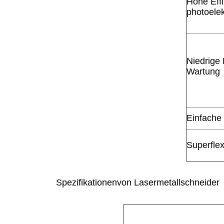
Hohe Effi
photoele
Niedrige
Wartung
Einfache
Superflex
Spezifikationen
von
Lasermetallschneider