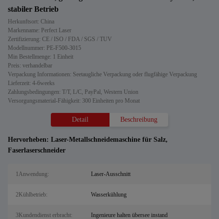
stabiler Betrieb
Herkunftsort: China
Markenname: Perfect Laser
Zertifizierung: CE / ISO / FDA / SGS / TUV
Modellnummer: PE-F500-3015
Min Bestellmenge: 1 Einheit
Preis: verhandelbar
Verpackung Informationen: Seetaugliche Verpackung oder flugfähige Verpackung
Lieferzeit: 4-6weeks
Zahlungsbedingungen: T/T, L/C, PayPal, Western Union
Versorgungsmaterial-Fähigkeit: 300 Einheiten pro Monat
Detail
Beschreibung
Hervorheben:
Laser-Metallschneidemaschine für Salz
,
Faserlaserschneider
1Anwendung:
Laser-Ausschnitt
2Kühlbetrieb:
Wasserkühlung
3Kundendienst erbracht:
Ingenieure halten übersee instand