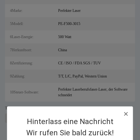
4Marke:
Perfekter Laser
5Modell:
PE-F500-3015
6Laser-Energie:
500 Watt
7Herkunftsort:
China
8Zertifizierung:
CE / ISO / FDA SGS / TUV
9Zahlung:
T/T, L/C, PayPal, Western Union
Perfekter Laserberufsfaser-Laser, der Software
10Steuer-Software:
schneidet
Tags:
Maschine zum Laserschneiden von Metallen für Salz
Faserlaserschneider
Hinterlass eine Nachricht
Wir rufen Sie bald zurück!