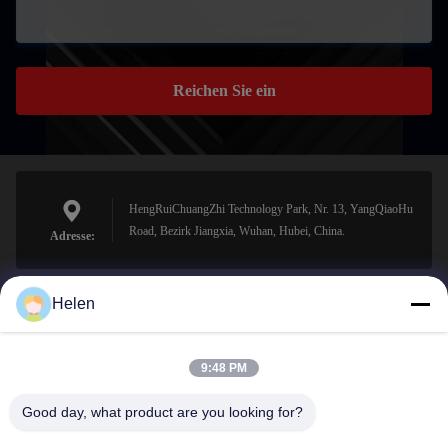
Reichen Sie ein
HengRuiChuangZhi Technology Park, Nr. 13, YangQiaoHu
Road, Bezirk Jiangxia, Wuhan, Hubei, China.
Adresse:
Helen
sales@perfectlaser.net
E-Mail-Adresse
9:48 PM
Good day, what product are you looking for?
0086-27-8679-1986