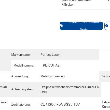
Versorgungsmaterial-
E
Fähigkeit:
Erhalten Sie besten
Preis
Markenname:
Perfect Laser
Modellnummer:
PE-CUT-A2
Anwendung:
Metall schneiden
Schne
m/40
Dreiphasenwechselstrommotor-Einzel-Fa
Antriebssystem:
hren
vanisi
Erbra
Zertifizierung:
CE / ISO / FDA SGS / TUV
Kunde