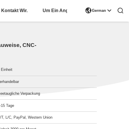

Kontakt Wir.
Bitte Um Ein Angebot
German
bauweise, CNC-
 Einheit
erhandelbar
eetaugliche Verpackung
-15 Tage
/T, L/C, PayPal, Western Union