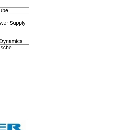
aube
wer Supply
 Dynamics
äsche