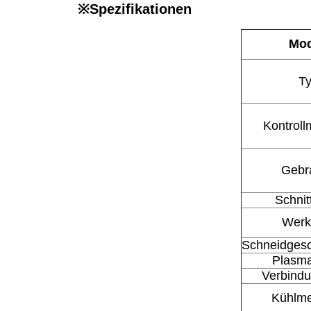
※
Spezifikationen
Mod
T
Kontrol
Gebr
Schnit
Werk
Schneidgesc
Plasm
Verbind
Kühlm