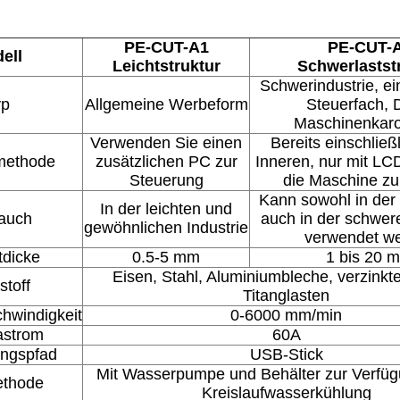
PE-CUT-A1
PE-CUT-
ell
Leichtstruktur
Schwerlastst
Schwerindustrie, ei
yp
Allgemeine Werbeform
Steuerfach, 
Maschinenkaro
Verwenden Sie einen
Bereits einschließ
lmethode
zusätzlichen PC zur
Inneren, nur mit LC
Steuerung
die Maschine zu
Kann sowohl in der 
In der leichten und
auch
auch in der schwere
gewöhnlichen Industrie
verwendet w
tdicke
0.5-5 mm
1 bis 20 
Eisen, Stahl, Aluminiumbleche, verzinkt
stoff
Titanglasten
hwindigkeit
0-6000 mm/min
astrom
60A
ungspfad
USB-Stick
Mit Wasserpumpe und Behälter zur Verfügu
ethode
Kreislaufwasserkühlung