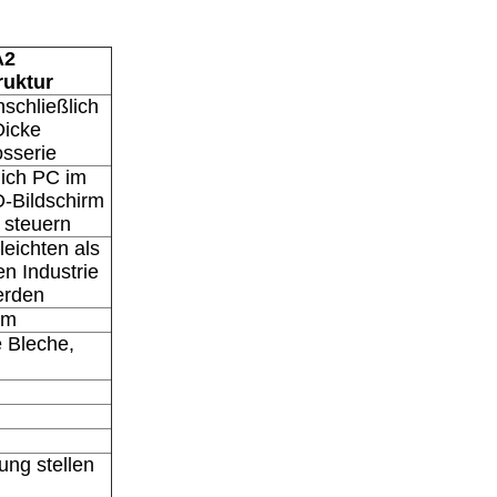
A2
ruktur
nschließlich
Dicke
sserie
lich PC im
D-Bildschirm
 steuern
leichten als
n Industrie
erden
mm
e Bleche,
ng stellen