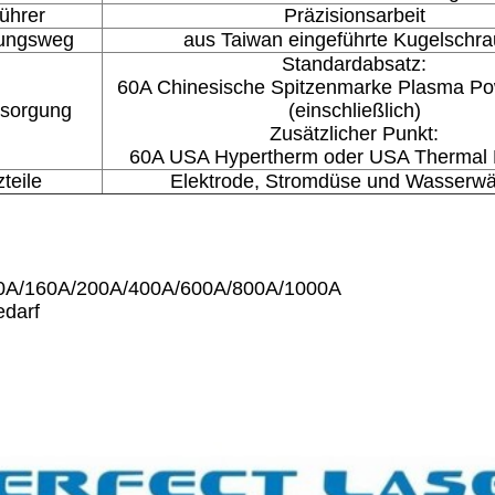
ührer
Präzisionsarbeit
gungsweg
aus Taiwan eingeführte Kugelschr
Standardabsatz:
60A Chinesische Spitzenmarke Plasma Po
rsorgung
(einschließlich)
Zusätzlicher Punkt:
60A USA Hypertherm oder USA Thermal
teile
Elektrode, Stromdüse und Wasserw
00A/160A/200A/400A/600A/800A/1000A
edarf