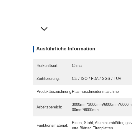
Ausführliche Information
Herkunftsort:
China
Zertifizierung:
CE / ISO / FDA / SGS / TUV
Produktbezeichnung:
Plasmaschneidenmaschine
3000mm*3000mm/6000mm*6000m
Arbeitsbereich:
00mm*6000mm
Eisen, Stahl, Aluminiumblätter, gal
Funktionsmaterial:
erte Blätter, Titanplatten