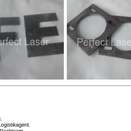
.
ogistikagent.