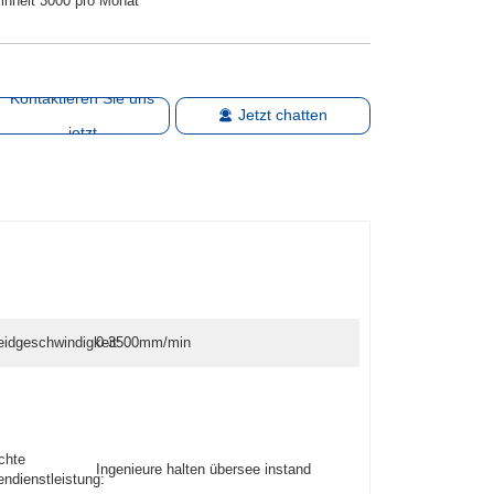
inheit 3000 pro Monat
Kontaktieren Sie uns
Jetzt chatten
jetzt
idgeschwindigkeit:
0-3500mm/min
chte
Ingenieure halten übersee instand
ndienstleistung: