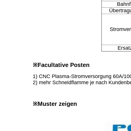
Bahnf
Übertra
Stromve
Ersatz
※
Facultative Posten
1) CNC Plasma-Stromversorgung 60A/1
2) mehr Schneidflamme je nach Kundenb
※
Muster zeigen