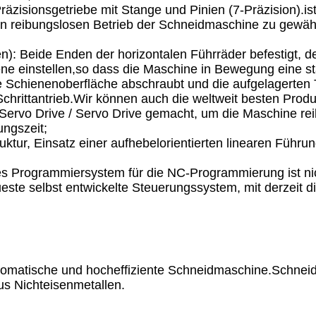
 Präzisionsgetriebe mit Stange und Pinien (7-Präzision).i
 reibungslosen Betrieb der Schneidmaschine zu gewährle
men): Beide Enden der horizontalen Führräder befestigt
ne einstellen,so dass die Maschine in Bewegung eine sta
e Schienenoberfläche abschraubt und die aufgelagerten 
Schrittantrieb.Wir können auch die weltweit besten Prod
ervo Drive / Servo Drive gemacht, um die Maschine reib
ngszeit;
uktur, Einsatz einer aufhebelorientierten linearen Führ
es Programmiersystem für die NC-Programmierung ist nic
e selbst entwickelte Steuerungssystem, mit derzeit die
matische und hocheffiziente Schneidmaschine.Schneide
us Nichteisenmetallen.