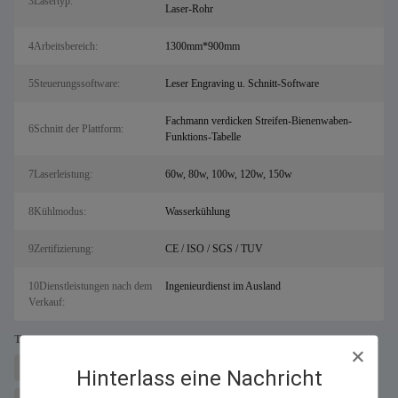
3Lasertyp:
Laser-Rohr
4Arbeitsbereich:
1300mm*900mm
5Steuerungssoftware:
Leser Engraving u. Schnitt-Software
Fachmann verdicken Streifen-Bienenwaben-
6Schnitt der Plattform:
Funktions-Tabelle
7Laserleistung:
60w, 80w, 100w, 120w, 150w
8Kühlmodus:
Wasserkühlung
9Zertifizierung:
CE / ISO / SGS / TUV
10Dienstleistungen nach dem
Ingenieurdienst im Ausland
Verkauf:
Tags:
Maschine zum Laserschneiden von Metallen für Salz
Faserlaserschneider
Hinterlass eine Nachricht