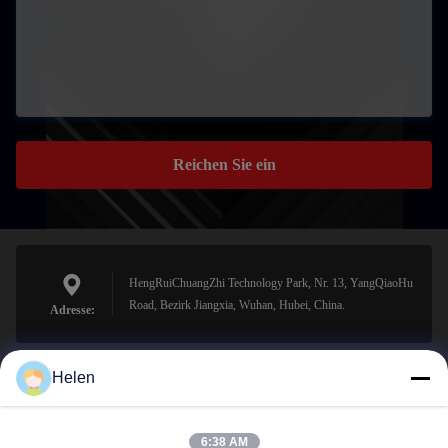
Reichen Sie ein
HengRuiChuangZhi Technology Park, Nr. 13, YangQiaoHu
Road, Bezirk Jiangxia, Wuhan, Hubei, China.
Adresse:
Helen
sales@perfectlaser.net
E-Mail-Adresse
6:38 AM