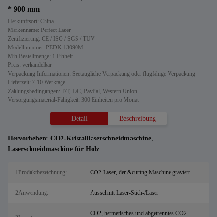
* 900 mm
Herkunftsort: China
Markenname: Perfect Laser
Zertifizierung: CE / ISO / SGS / TUV
Modellnummer: PEDK-13090M
Min Bestellmenge: 1 Einheit
Preis: verhandelbar
Verpackung Informationen: Seetaugliche Verpackung oder flugfähige Verpackung
Lieferzeit: 7-10 Werktage
Zahlungsbedingungen: T/T, L/C, PayPal, Western Union
Versorgungsmaterial-Fähigkeit: 300 Einheiten pro Monat
Detail
Beschreibung
Hervorheben:
CO2-Kristalllaserschneidmaschine
,
Laserschneidmaschine für Holz
1Produktbezeichnung:
CO2-Laser, der &cutting Maschine graviert
2Anwendung:
Ausschnitt Laser-Stich-/Laser
CO2, hermetisches und abgetrenntes CO2-