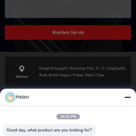
Reichen Sie ein
HengRuiChuangZhi Technology Park, Nr. 13, YangQiaoHu
Road, Bezirk Jiangxia, Wuhan, Hubei, China.
Adresse:
Helen
sales@perfectlaser.net
E-Mail-Adresse
10:31 PM
Good day, what product are you looking for?