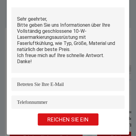
Ähnliche Produkte
1070nm 1000W 1500W Handheld
Automatischer Compu
REICHEN SIE EIN
Laser Schweißmaschine zum
Industrie-Schneider
Schweißen von Edelstahl-
Unterwäsche BH-T-S
Aluminiumlegierung galvanisierten
Stoff Textil Bekleid