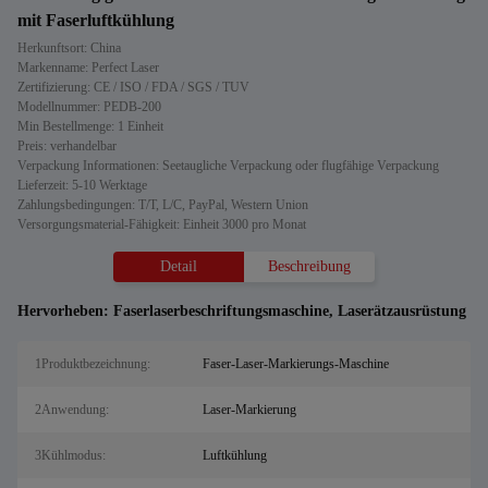
mit Faserluftkühlung
Herkunftsort: China
Markenname: Perfect Laser
Zertifizierung: CE / ISO / FDA / SGS / TUV
Modellnummer: PEDB-200
Min Bestellmenge: 1 Einheit
Preis: verhandelbar
Verpackung Informationen: Seetaugliche Verpackung oder flugfähige Verpackung
Lieferzeit: 5-10 Werktage
Zahlungsbedingungen: T/T, L/C, PayPal, Western Union
Versorgungsmaterial-Fähigkeit: Einheit 3000 pro Monat
Detail
Beschreibung
Hervorheben:
Faserlaserbeschriftungsmaschine
,
Laserätzausrüstung
1Produktbezeichnung:
Faser-Laser-Markierungs-Maschine
2Anwendung:
Laser-Markierung
3Kühlmodus:
Luftkühlung