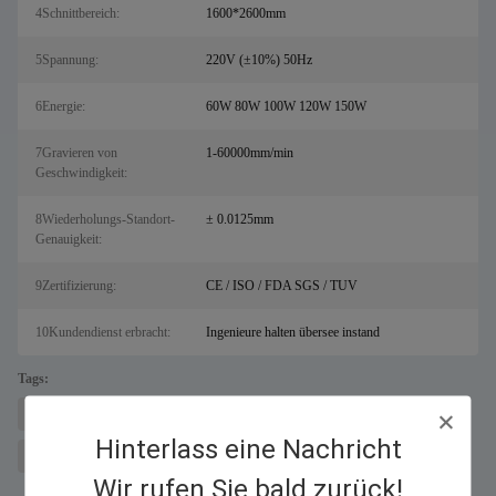
4Schnittbereich:
1600*2600mm
5Spannung:
220V (±10%) 50Hz
6Energie:
60W 80W 100W 120W 150W
7Gravieren von
1-60000mm/min
Geschwindigkeit:
8Wiederholungs-Standort-
± 0.0125mm
Genauigkeit:
9Zertifizierung:
CE / ISO / FDA SGS / TUV
10Kundendienst erbracht:
Ingenieure halten übersee instand
Tags:
Maschine zum Laserschneiden von Metallen für Salz
Faserlaserschneider
Hinterlass eine Nachricht
CO2-Laserschneidanlage
Wir rufen Sie bald zurück!