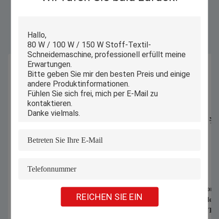
Ähnliche Produkte
1070nm 1000W 1500W Handheld
Automatischer Compu
REICHEN SIE EIN
Laser Schweißmaschine zum
Industrie-Schneider
Schweißen von Edelstahl-
Unterwäsche BH-T-S