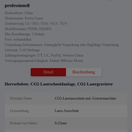
professionell
Herkunftsort: China
Markenname: Perfect Laser
Zertifizierung: CE / ISO / FDA / SGS / TUV
Modellnummer: PEDK-160260A
Min Bestellmenge: 1 Einheit
Preis: verhandelbar
Verpackung Informationen: Seetaugliche Verpackung oder flugfähige Verpackung
Lieferzeit: 5-10 Werktage
Zahlungsbedingungen: T/T, L/C, PayPal, Western Union
Versorgungsmaterial-Fähigkeit: Einheit 3000 pro Monat
Detail
Beschreibung
Hervorheben:
CO2-Laserschneidanlage
,
CO2-Lasergravierer
1Produkt-Name:
CO2-Laserausschnitt und -Graviermaschine
2Anwendung:
Laser-Ausschnitt
3Schnitt von Stärke:
0-25mm