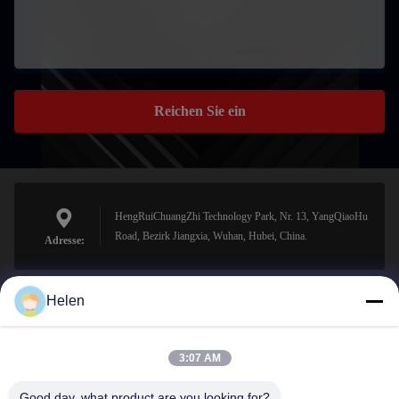
Reichen Sie ein
HengRuiChuangZhi Technology Park, Nr. 13, YangQiaoHu
Road, Bezirk Jiangxia, Wuhan, Hubei, China.
Adresse:
Helen
sales@perfectlaser.net
E-Mail-Adresse
3:07 AM
Good day, what product are you looking for?