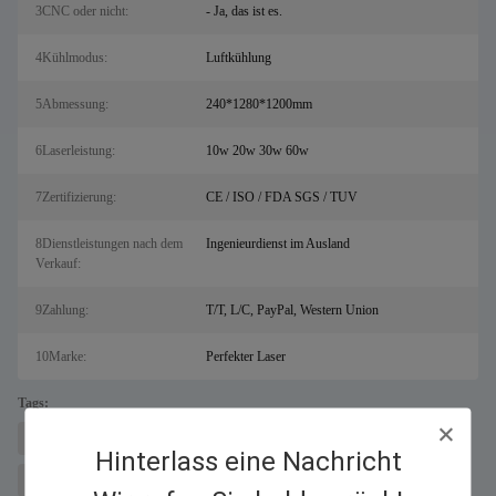
3CNC oder nicht:
- Ja, das ist es.
4Kühlmodus:
Luftkühlung
5Abmessung:
240*1280*1200mm
6Laserleistung:
10w 20w 30w 60w
7Zertifizierung:
CE / ISO / FDA SGS / TUV
8Dienstleistungen nach dem
Ingenieurdienst im Ausland
Verkauf:
9Zahlung:
T/T, L/C, PayPal, Western Union
10Marke:
Perfekter Laser
Tags:
Maschine zum Laserschneiden von Metallen für Salz
Faserlaserschneider
Hinterlass eine Nachricht
Faserlaserbeschriftungsmaschine