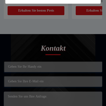
Schweißen von Edelstahl-
Unterwäsche BH-T-S
Aluminiumlegierung galvanisierten
Stoff Textil Bekleid
Erhalten Sie besten Preis
Erhalten Sie 
Blech
Schneidmaschine
Kontakt