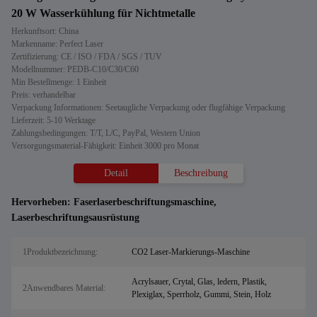
20 W Wasserkühlung für Nichtmetalle
Herkunftsort: China
Markenname: Perfect Laser
Zertifizierung: CE / ISO / FDA / SGS / TUV
Modellnummer: PEDB-C10/C30/C60
Min Bestellmenge: 1 Einheit
Preis: verhandelbar
Verpackung Informationen: Seetaugliche Verpackung oder flugfähige Verpackung
Lieferzeit: 5-10 Werktage
Zahlungsbedingungen: T/T, L/C, PayPal, Western Union
Versorgungsmaterial-Fähigkeit: Einheit 3000 pro Monat
Detail
Beschreibung
Hervorheben:
Faserlaserbeschriftungsmaschine
,
Laserbeschriftungsausrüstung
1Produktbezeichnung:
CO2 Laser-Markierungs-Maschine
Acrylsauer, Crytal, Glas, ledern, Plastik,
2Anwendbares Material:
Plexiglax, Sperrholz, Gummi, Stein, Holz