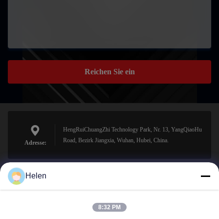
Reichen Sie ein
HengRuiChuangZhi Technology Park, Nr. 13, YangQiaoHu
Road, Bezirk Jiangxia, Wuhan, Hubei, China.
Adresse:
Helen
sales@perfectlaser.net
E-Mail-Adresse
8:32 PM