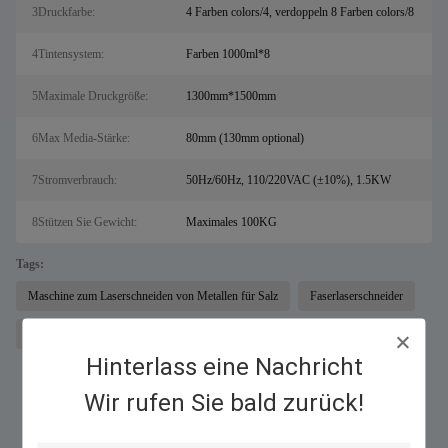
3Druckfarbe:
4 Farben colors/4, verdoppeln 8 Farben colors/8
4Tintensystem:
Farben 1000ml*8
5Maximale Druckgröße:
1300mm*1500mm
6Max Media-Stärke:
80mm (130mm optional)
7Stromverbrauch:
50Hz/60Hz, 110/220VAC (±10%), 1.5KW
8Stützen Sie Gewicht:
Maximales 100KG
Tags:
Maschine zum Laserschneiden von Metallen für Salz
Faserlaserschneider
Digitaler UV-Drucker
Hinterlass eine Nachricht
Wir rufen Sie bald zurück!
Ähnliche Produkte