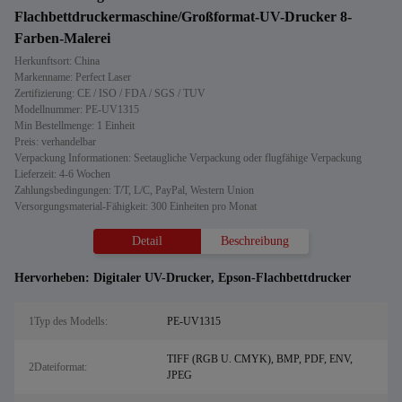
Flachbettdruckermaschine/Großformat-UV-Drucker 8-
Farben-Malerei
Herkunftsort: China
Markenname: Perfect Laser
Zertifizierung: CE / ISO / FDA / SGS / TUV
Modellnummer: PE-UV1315
Min Bestellmenge: 1 Einheit
Preis: verhandelbar
Verpackung Informationen: Seetaugliche Verpackung oder flugfähige Verpackung
Lieferzeit: 4-6 Wochen
Zahlungsbedingungen: T/T, L/C, PayPal, Western Union
Versorgungsmaterial-Fähigkeit: 300 Einheiten pro Monat
Detail
Beschreibung
Hervorheben:
Digitaler UV-Drucker
,
Epson-Flachbettdrucker
1Typ des Modells:
PE-UV1315
TIFF (RGB U. CMYK), BMP, PDF, ENV,
2Dateiformat:
JPEG