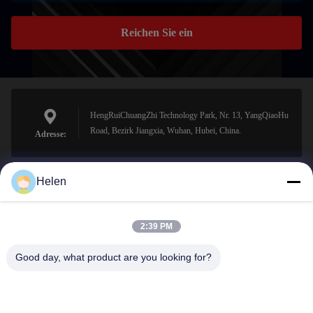
Reichen Sie ein
HengRuiChuangZhi Technology Park, Nr. 13, YangQiaoHu
Road, Bezirk Jiangxia, Wuhan, Hubei, China.
Adresse:
Helen
sales@perfectlaser.net
E-Mail-Adresse
2:39 PM
Good day, what product are you looking for?
0086-27-8679-1986
Telefon