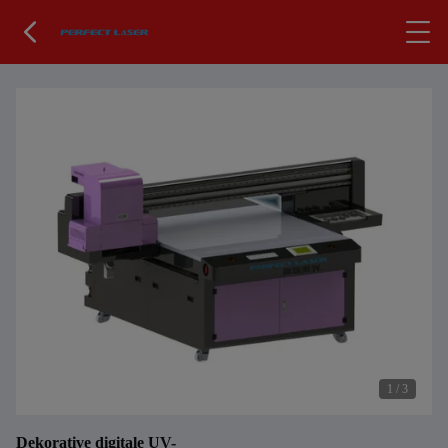
1
/
3
Dekorative digitale UV-