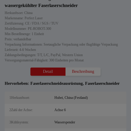
wassergekühlter Faserlaserschneider
Herkunftsort: China
Markenname: Perfect Laser
Zertifizierung: CE / FDA / SGS / TUV
Modellnummer: PE-ROBOT-300
Min Bestellmenge: 1 Einheit
Preis: verhandelbar
Verpackung Informationen: Seetaugliche Verpackung oder flugfähige Verpackung
Lieferzeit: 4-6 Wochen
Zahlungsbedingungen: T/T, L/C, PayPal, Western Union
Versorgungsmaterial-Fähigkeit: 300 Einheiten pro Monat
Detail
Beschreibung
Hervorheben:
Faserlaserschneideausrüstung
,
Faserlaserschneider
1Herkunftsort:
Hubei, China (Festland)
2Zahl der Achse:
Achse 6
3Kühlsystem:
Wasserspender