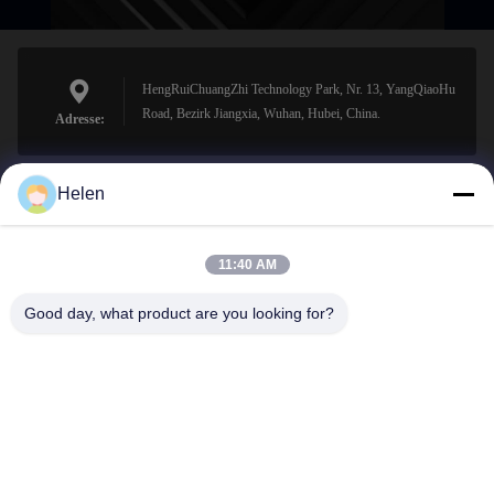
HengRuiChuangZhi Technology Park, Nr. 13, YangQiaoHu
Road, Bezirk Jiangxia, Wuhan, Hubei, China.
Adresse:
Helen
sales@perfectlaser.net
E-Mail-Adresse
11:40 AM
Good day, what product are you looking for?
0086-27-8679-1986
Telefon