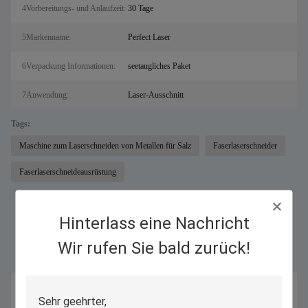
4Vorbereitungs- und Anlaufzeit:
30 Tage
5Markenname:
Perfect Laser
6Verpackung Informationen:
seetaugliches Paket
7Anwendung:
Laser-Ausschnitt
Tags:
Maschine zum Laserschneiden von Metallen für Salz
Faserlaserschneider
Faserlaserschneideausrüstung
Hinterlass eine Nachricht
Ähnliche Produkte
Wir rufen Sie bald zurück!