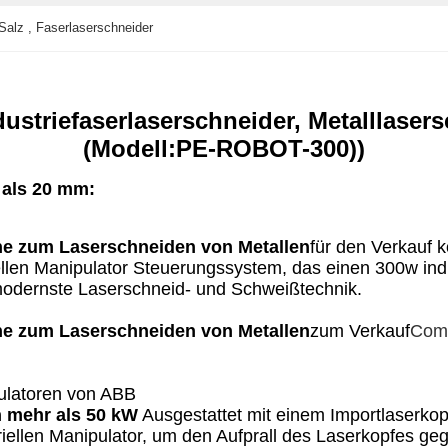
Salz , Faserlaserschneider
ustriefaserlaserschneider, Metalllaser
(Modell:PE-ROBOT-300)
)
r als 20 mm
:
e zum Laserschneiden von Metallen
für den Verkauf 
llen Manipulator Steuerungssystem, das einen 300w indu
odernste Laserschneid- und Schweißtechnik.
e zum Laserschneiden von Metallen
zum Verkauf
Comp
pulatoren von ABB
n mehr als 50 kW
Ausgestattet mit einem Importlaserkop
triellen Manipulator, um den Aufprall des Laserkopfes g