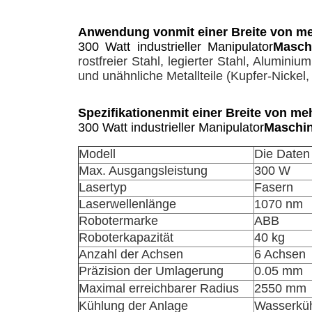
Anwendung von
mit einer Breite von m
300 Watt industrieller Manipulator
Masch
rostfreier Stahl, legierter Stahl, Alumi
und unähnliche Metallteile (Kupfer-Nickel
Spezifikationen
mit einer Breite von me
300 Watt industrieller Manipulator
Maschin
Modell
Die Daten 
Max. Ausgangsleistung
300 W
Lasertyp
Fasern
Laserwellenlänge
1070 nm
Robotermarke
ABB
Roboterkapazität
40 kg
Anzahl der Achsen
6 Achsen
Präzision der Umlagerung
0.05 mm
Maximal erreichbarer Radius
2550 mm
Kühlung der Anlage
Wasserkü