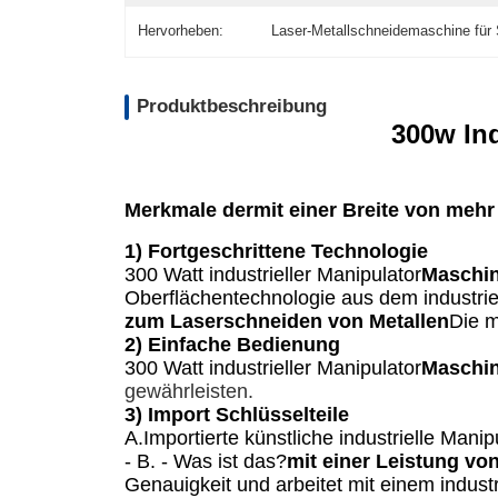
Hervorheben:
Laser-Metallschneidemaschine für 
Produktbeschreibung
300w Ind
Merkmale der
mit einer Breite von meh
1) Fortgeschrittene Technologie
300 Watt industrieller Manipulator
Maschin
Oberflächentechnologie aus dem industrie
zum Laserschneiden von Metallen
Die m
2) Einfache Bedienung
300 Watt industrieller Manipulator
Maschin
gewährleisten.
3) Import Schlüsselteile
A.Importierte künstliche industrielle Mani
- B. - Was ist das?
mit einer Leistung vo
Genauigkeit und arbeitet mit einem indus