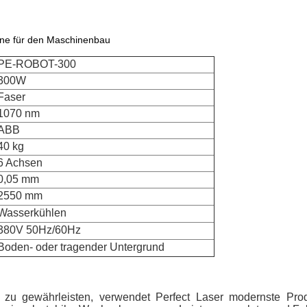
ne für den Maschinenbau
PE-ROBOT-300
300W
Faser
1070 nm
ABB
40 kg
6 Achsen
0,05 mm
2550 mm
Wasserkühlen
380V 50Hz/60Hz
Boden- oder tragender Untergrund
 zu gewährleisten, verwendet Perfect Laser modernste Prod