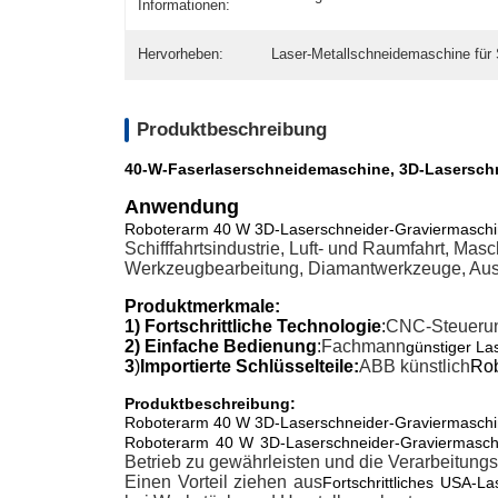
Informationen:
Hervorheben:
Laser-Metallschneidemaschine für 
Produktbeschreibung
40-W-Faserlaserschneidemaschine, 3D-Laserschne
Anwendung
Roboterarm 40 W 3D-Laserschneider-Graviermaschi
Schifffahrtsindustrie, Luft- und Raumfahrt, 
Werkzeugbearbeitung, Diamantwerkzeuge, Ausr
Produktmerkmale:
1) Fortschrittliche Technologie
:
CNC-Steuerun
2) Einfache Bedienung
:
Fachmann
günstiger La
3
)
Importierte Schlüsselteile:
ABB künstlich
Rob
Produktbeschreibung:
Roboterarm 40 W 3D-Laserschneider-Graviermaschi
Roboterarm 40 W 3D-Laserschneider-Graviermasch
Betrieb zu gewährleisten und die Verarbeitungs
Einen Vorteil ziehen aus
Fortschrittliches USA-L