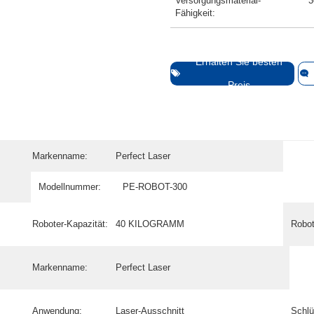
Versorgungsmaterial-
3
Fähigkeit:
Erhalten Sie besten
Preis
Markenname:
Perfect Laser
Modellnummer:
PE-ROBOT-300
Roboter-Kapazität:
40 KILOGRAMM
Robot
Markenname:
Perfect Laser
Anwendung:
Laser-Ausschnitt
Schlü