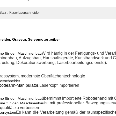
Salz , Faserlaserschneider
ider, Graveur, Servomotortreiber
Wird häufig in der Fertigungs- und Verar
ne für den Maschinenbau
Maschinenbau, Aufzugsbau, Haushaltsgeräte, Kunsthandwerk und
üstung, Dekorationswerbung, Laserbearbeitungsdienste).
gssystem, modernste Oberflächentechnologie
serschneider
oterarm-Manipulator
,Laserkopf importieren
übernimmt importierte Roboterhand mit
ne für den Maschinenbau
ist mit professioneller Bewegungssteu
ine für den Maschinenbau
qualität zu verbessern;
Es kann die Verarbeitung gemäß der raumspezifische
asersystem