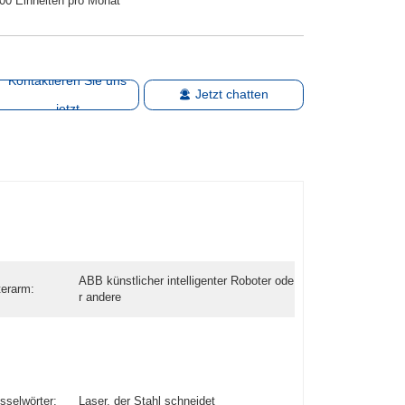
00 Einheiten pro Monat
Kontaktieren Sie uns
Jetzt chatten
jetzt
ABB künstlicher intelligenter Roboter ode
erarm:
r andere
sselwörter:
Laser, der Stahl schneidet