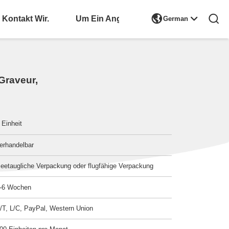

Kontakt Wir.
Bitte Um Ein Angebot
German
Graveur,
 Einheit
erhandelbar
eetaugliche Verpackung oder flugfähige Verpackung
-6 Wochen
/T, L/C, PayPal, Western Union