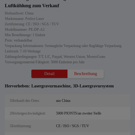
Luftkühlung zum Verkauf
Herkunftsort: China
Markenname: Perfect Laser
Zertifizierung: CE / ISO / SGS / TUV
Modellnummer: PE-DP-A2
Min Bestellmenge: 1 Einheit
Preis: verhandelbar
Verpackung Informationen: Seetaugliche Verpackung oder flugfähige Verpackung
Lieferzeit: 7-10 Werktage
Zahlungsbedingungen: T/T, L/C, Paypal, Western Union, MoneyGram
Versorgungsmaterial-Fähigkeit: 5000 Einheiten pro Jahr
Detail
Beschreibung
Hervorheben:
Lasergravurmaschine
,
3D-Lasergravursystem
1Herkunft des Ortes:
aus China
2Höchstgeschwindigkeit:
5000 PIONTS/an zweiter Stelle
3Zertifizierung:
CE / ISO / SGS / TUV