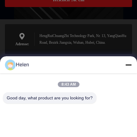
HengRuiChuangZhi Technology Park, Nr. 13, YangQiaoHu
Road, Bezirk Jiangxia, Wuhan, Hubei, China.
Adresse:
Helen
sales@perfectlaser.net
E-Mail-Adresse
8:43 AM
Good day, what product are you looking for?
0086-27-8679-1986
Telefon