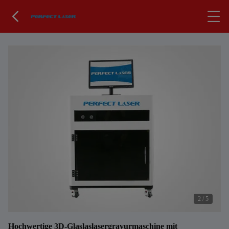
2
/
5
Hochwertige 3D-Glaslaslasergravurmaschine mit