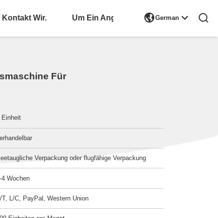

Kontakt Wir.
Bitte Um Ein Angebot
German
ngsmaschine Für
 Einheit
erhandelbar
eetaugliche Verpackung oder flugfähige Verpackung
-4 Wochen
/T, L/C, PayPal, Western Union