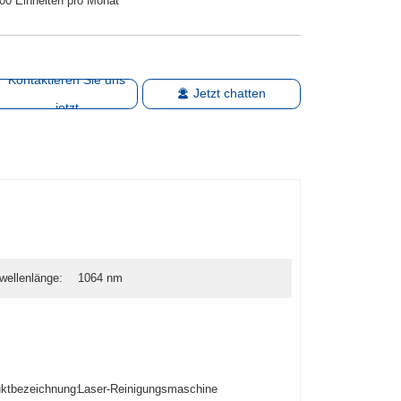
00 Einheiten pro Monat
Kontaktieren Sie uns
Jetzt chatten
jetzt
wellenlänge:
1064 nm
ktbezeichnung:
Laser-Reinigungsmaschine