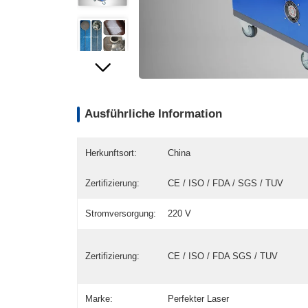
Ausführliche Information
Herkunftsort:
China
Zertifizierung:
CE / ISO / FDA / SGS / TUV
Stromversorgung:
220 V
Zertifizierung:
CE / ISO / FDA SGS / TUV
Marke:
Perfekter Laser