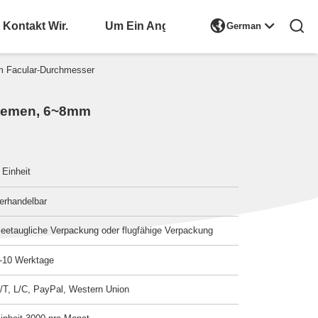

Kontakt Wir.
Bitte Um Ein Angebot
German
m Facular-Durchmesser
stemen, 6~8mm
 Einheit
erhandelbar
eetaugliche Verpackung oder flugfähige Verpackung
-10 Werktage
/T, L/C, PayPal, Western Union