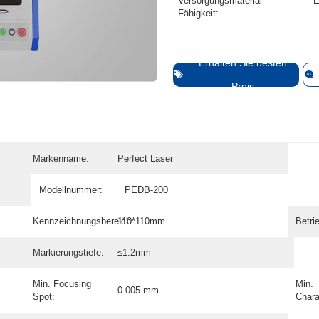
Versorgungsmaterial-
E
Fähigkeit:
Erhalten Sie besten
Preis
Markenname:
Perfect Laser
Modellnummer:
PEDB-200
Kennzeichnungsbereich:
110*110mm
Betri
Markierungstiefe:
≤1.2mm
Min. Focusing
Min.
0.005 mm
Spot:
Chara