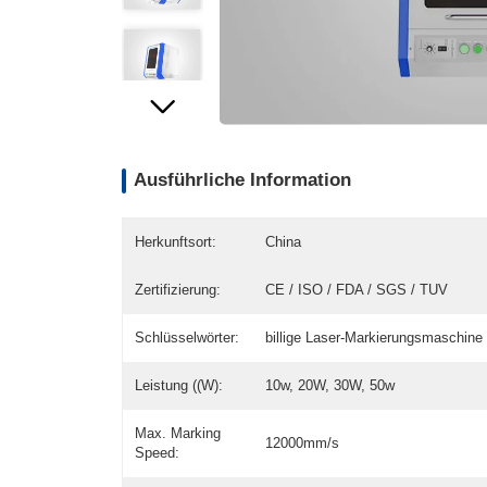
Ausführliche Information
Herkunftsort:
China
Zertifizierung:
CE / ISO / FDA / SGS / TUV
Schlüsselwörter:
billige Laser-Markierungsmaschine
Leistung ((W):
10w, 20W, 30W, 50w
Max. Marking
12000mm/s
Speed: