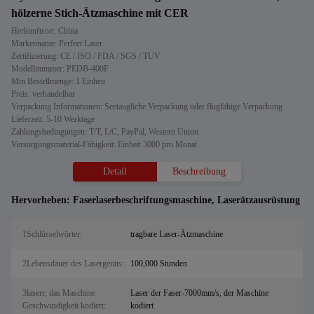
hölzerne Stich-Ätzmaschine mit CER
Herkunftsort: China
Markenname: Perfect Laser
Zertifizierung: CE / ISO / FDA / SGS / TUV
Modellnummer: PEDB-400F
Min Bestellmenge: 1 Einheit
Preis: verhandelbar
Verpackung Informationen: Seetaugliche Verpackung oder flugfähige Verpackung
Lieferzeit: 5-10 Werktage
Zahlungsbedingungen: T/T, L/C, PayPal, Western Union
Versorgungsmaterial-Fähigkeit: Einheit 3000 pro Monat
Detail
Beschreibung
Hervorheben:
Faserlaserbeschriftungsmaschine
,
Laserätzausrüstung
1Schlüsselwörter:
tragbare Laser-Ätzmaschine
2Lebensdauer des Lasergeräts:
100,000 Stunden
3laserr, das Maschine
Laser der Faser-7000mm/s, der Maschine
Geschwindigkeit kodiert:
kodiert