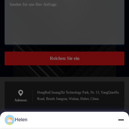
Reichen Sie ein
HengRuiChuangZhi Technology Park, Nr. 13, YangQiaoHu
Road, Bezirk Jiangxia, Wuhan, Hubei, China.
Adresse:
Helen
sales@perfectlaser.net