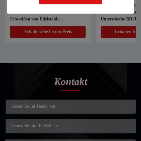
1070nm 1000W 1500W Handheld
Automatischer Compu
Laser Schweißmaschine zum
Industrie-Schneider
Schweißen von Edelstahl-
Unterwäsche BH-T-S
Aluminiumlegierung galvanisierten
Stoff Textil Bekleid
Erhalten Sie besten Preis
Erhalten Sie 
Blech
Schneidmaschine
Kontakt