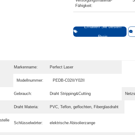
Versorgungsmaterial-
3
Fähigkeit:
Erhalten Sie besten
Preis
Markenname:
Perfect Laser
Modellnummer:
PEDB-C02II/Y02II
Gebrauch:
Draht Stripping&Cutting
Netzs
Draht Materia:
PVC, Teflon, geflochten, Fiberglasdraht
stelle
Schlüsselwörter:
elektrische Abisolierzange