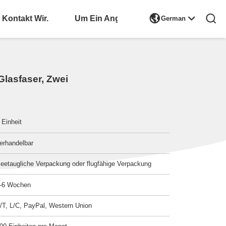

Kontakt Wir.
Bitte Um Ein Angebot
German
Glasfaser, Zwei
 Einheit
erhandelbar
eetaugliche Verpackung oder flugfähige Verpackung
-6 Wochen
/T, L/C, PayPal, Western Union