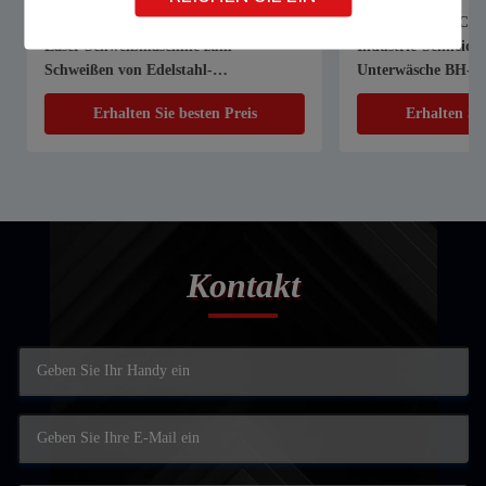
1070nm 1000W 1500W Handheld
Automatischer Compu
Laser Schweißmaschine zum
Industrie-Schneider
Schweißen von Edelstahl-
Unterwäsche BH-T-S
Aluminiumlegierung galvanisierten
Stoff Textil Bekleid
Erhalten Sie besten Preis
Erhalten Sie 
Blech
Schneidmaschine
Kontakt