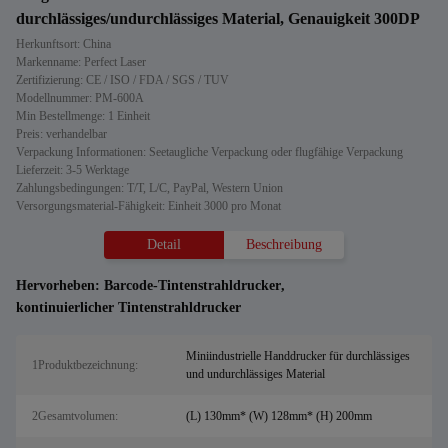
durchlässiges/undurchlässiges Material, Genauigkeit 300DP
Herkunftsort: China
Markenname: Perfect Laser
Zertifizierung: CE / ISO / FDA / SGS / TUV
Modellnummer: PM-600A
Min Bestellmenge: 1 Einheit
Preis: verhandelbar
Verpackung Informationen: Seetaugliche Verpackung oder flugfähige Verpackung
Lieferzeit: 3-5 Werktage
Zahlungsbedingungen: T/T, L/C, PayPal, Western Union
Versorgungsmaterial-Fähigkeit: Einheit 3000 pro Monat
Detail
Beschreibung
Hervorheben:
Barcode-Tintenstrahldrucker
,
kontinuierlicher Tintenstrahldrucker
Miniindustrielle Handdrucker für durchlässiges
1Produktbezeichnung:
und undurchlässiges Material
2Gesamtvolumen:
(L) 130mm* (W) 128mm* (H) 200mm