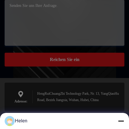
Reichen Sie ein
HengRuiChuangZhi Technology Park, Nr. 13, YangQiaoHu
Road, Bezirk Jiangxia, Wuhan, Hubei, China.
Adresse:
Helen