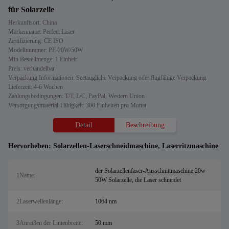
für Solarzelle
Herkunftsort: China
Markenname: Perfect Laser
Zertifizierung: CE ISO
Modellnummer: PE-20W/50W
Min Bestellmenge: 1 Einheit
Preis: verhandelbar
Verpackung Informationen: Seetaugliche Verpackung oder flugfähige Verpackung
Lieferzeit: 4-6 Wochen
Zahlungsbedingungen: T/T, L/C, PayPal, Western Union
Versorgungsmaterial-Fähigkeit: 300 Einheiten pro Monat
Detail
Beschreibung
Hervorheben:
Solarzellen-Laserschneidmaschine
,
Laserritzmaschine
der Solarzellenfaser-Ausschnittmaschine 20w
1Name:
50W Solarzelle, die Laser schneidet
2Laserwellenlänge:
1064 nm
3Anreißen der Linienbreite:
50 mm