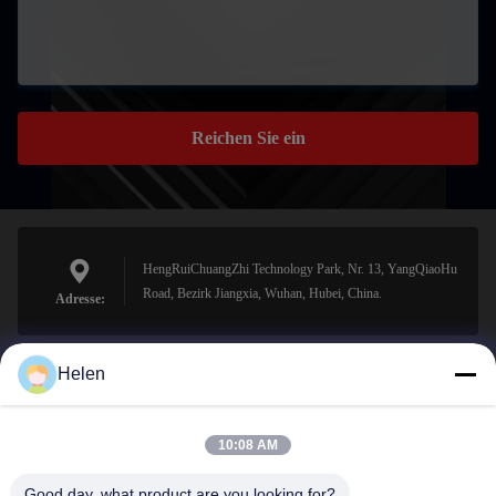
Reichen Sie ein
HengRuiChuangZhi Technology Park, Nr. 13, YangQiaoHu
Road, Bezirk Jiangxia, Wuhan, Hubei, China.
Adresse:
Helen
sales@perfectlaser.net
E-Mail-Adresse
10:08 AM
Good day, what product are you looking for?