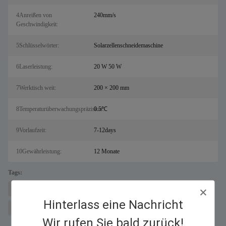
4Anreißen von
240mm/s
Geschwindigkeit:
5Schlüsselwörter:
Solarzellenschneidemaschine
6Laserleistung:
20 W 50 W
7Werktisch weit:
200 × 200 mm
8Temperaturüberwachungspräzision:
0.5℃
9Vorlaufzeit:
7-12days
10Gewährleistung:
12 Monate
Tags:
Siliziumwafer-Schneidemaschine
Solarzellen-Laserschneidemaschine
Hinterlass eine Nachricht
Laserritzmaschine
Wir rufen Sie bald zurück!