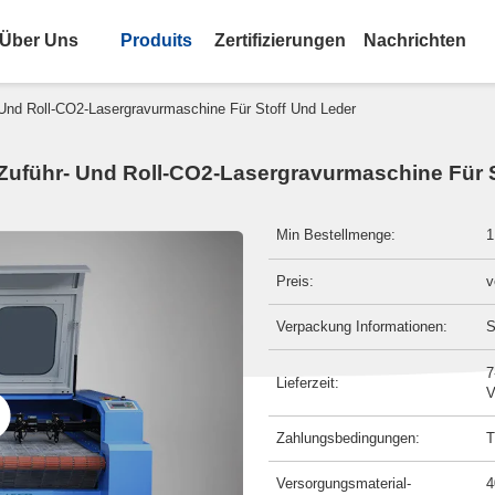
Über Uns
Produits
Zertifizierungen
Nachrichten
Und Roll-CO2-Lasergravurmaschine Für Stoff Und Leder
Zuführ- Und Roll-CO2-Lasergravurmaschine Für S
Min Bestellmenge:
1
Preis:
v
Verpackung Informationen:
S
7
Lieferzeit:
V
Zahlungsbedingungen:
T
Versorgungsmaterial-
4