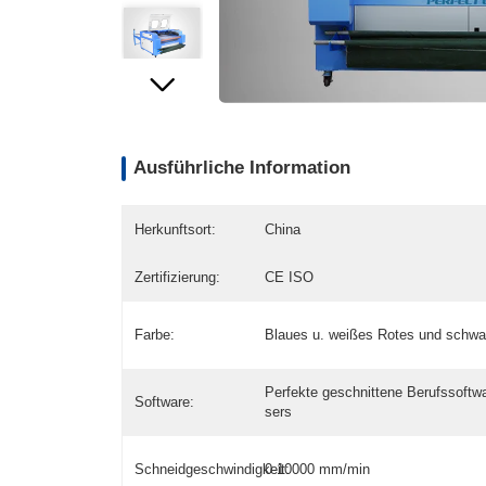
Ausführliche Information
Herkunftsort:
China
Zertifizierung:
CE ISO
Farbe:
Blaues u. weißes Rotes und schwa
Perfekte geschnittene Berufssoftw
Software:
sers
Schneidgeschwindigkeit:
0-10000 mm/min