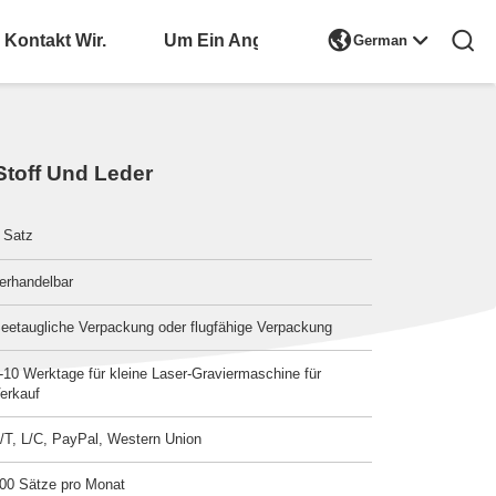

Kontakt Wir.
Bitte Um Ein Angebot
German
toff Und Leder
 Satz
erhandelbar
eetaugliche Verpackung oder flugfähige Verpackung
-10 Werktage für kleine Laser-Graviermaschine für
erkauf
/T, L/C, PayPal, Western Union
00 Sätze pro Monat