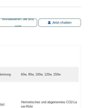
Kontaktieren Sie uns
Jetzt chatten
jetzt
leistung:
60w, 80w, 100w, 120w, 150w
Hermetisches und abgetrenntes CO2-La
typ:
ser-Rohr