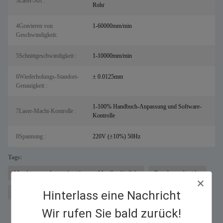
3Laser-Art :
Rohr
4Gravieren von
1-60000mm/min
Geschwindigkeit:
5Schnittgeschwindigkeit :
1-10000mm/min
6Wiederholungs-Standort-
± 0.0125mm
Genauigkeit :
1-100% Handbuch-Anpassung und Software-
7Laser-Macht-Kontrolle :
Kontrolle
8Spannung :
220V (±10%) 50Hz
Tags:
Maschine zum Laserschneiden von Metallen für Salz
Faserlaserschneider
Hinterlass eine Nachricht
CO2-Laserschneidanlage
Wir rufen Sie bald zurück!