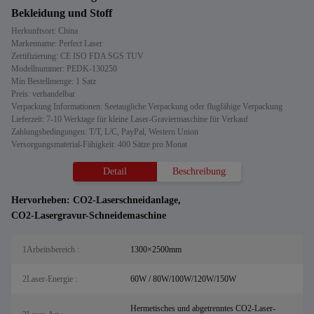
Bekleidung und Stoff
Herkunftsort: China
Markenname: Perfect Laser
Zertifizierung: CE ISO FDA SGS TUV
Modellnummer: PEDK-130250
Min Bestellmenge: 1 Satz
Preis: verhandelbar
Verpackung Informationen: Seetaugliche Verpackung oder flugfähige Verpackung
Lieferzeit: 7-10 Werktage für kleine Laser-Graviermaschine für Verkauf
Zahlungsbedingungen: T/T, L/C, PayPal, Western Union
Versorgungsmaterial-Fähigkeit: 400 Sätze pro Monat
Detail
Beschreibung
Hervorheben:
CO2-Laserschneidanlage
,
CO2-Lasergravur-Schneidemaschine
1Arbeitsbereich :
1300×2500mm
2Laser-Energie :
60W / 80W/100W/120W/150W
Hermetisches und abgetrenntes CO2-Laser-