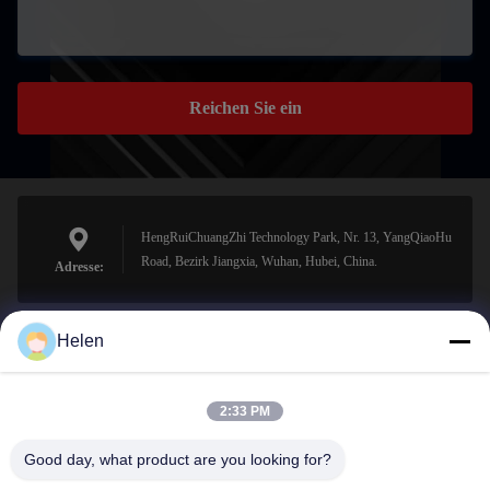
Reichen Sie ein
HengRuiChuangZhi Technology Park, Nr. 13, YangQiaoHu
Road, Bezirk Jiangxia, Wuhan, Hubei, China.
Adresse:
Helen
sales@perfectlaser.net
E-Mail-Adresse
2:33 PM
Good day, what product are you looking for?