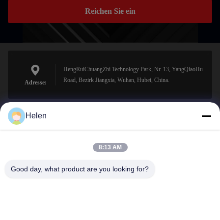
Reichen Sie ein
HengRuiChuangZhi Technology Park, Nr. 13, YangQiaoHu
Road, Bezirk Jiangxia, Wuhan, Hubei, China.
Adresse:
Helen
sales@perfectlaser.net
E-Mail-Adresse
8:13 AM
Good day, what product are you looking for?
0086-27-8679-1986
Telefon