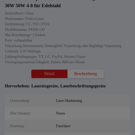
30W 50W 4-8 für Edelstahl
Herkunftsort: China
Markenname: Perfect Laser
Zertifizierung: CE / ISO / FDA
Modellnummer: PEDB-120
Min Bestellmenge: 1 Einheit
Preis: verhandelbar
Verpackung Informationen: Seetaugliche Verpackung oder flugfähige Verpackung
Lieferzeit: 5-10 Werktage
Zahlungsbedingungen: T/T, L/C, PayPal, Western Union
Versorgungsmaterial-Fähigkeit: Einheit 3000 pro Monat
Detail
Beschreibung
Hervorheben:
Laserätzgeräte
,
Laserbeschriftungsgeräte
1Anwendung:
Laser-Markierung
2Die Situation:
Neues
3Lasertyp:
Faserlaser