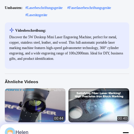
Umbauten:
#
Laserbeschriftungsgeräte
#
Faserlaserbeschriftungsgeräte
#
Laserätzgeräte
Videobeschreibung:
Discover the 5W Desktop Mini Laser Engraving Machine, perfect for metal,
copper, stainless steel, leather, and wood. This full-automatic portable laser
marking machine features high-speed galvanometer technology, 360° cylinder
engraving, and a wide engraving range of 100x2000mm. Ideal for DIY, business
gifts, and product identification.
Ähnliche Videos
00:44
00:40
Perfekte Laser-Tischplatte Minifaser-
Zufriedenstellende
Helen
Laser-Markierungsmaschine PEDB-
Faserlasermarkierung! Hochpräzise