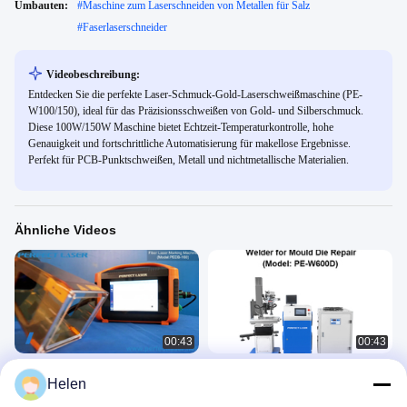
Umbauten:
#
Maschine zum Laserschneiden von Metallen für Salz
#
Faserlaserschneider
Videobeschreibung:
Entdecken Sie die perfekte Laser-Schmuck-Gold-Laserschweißmaschine (PE-
W100/150), ideal für das Präzisionsschweißen von Gold- und Silberschmuck.
Diese 100W/150W Maschine bietet Echtzeit-Temperaturkontrolle, hohe
Genauigkeit und fortschrittliche Automatisierung für makellose Ergebnisse.
Perfekt für PCB-Punktschweißen, Metall und nichtmetallische Materialien.
Ähnliche Videos
00:43
00:43
Leichtgewichts-Meisterschaft
Perfekte Laserschweißmaschine mit
Helen
Lasermarkierung an der Handfläche!
Laserschweißarm für die Reparatur
von Formen
Laser Welding Machine
Laser Welding Machine