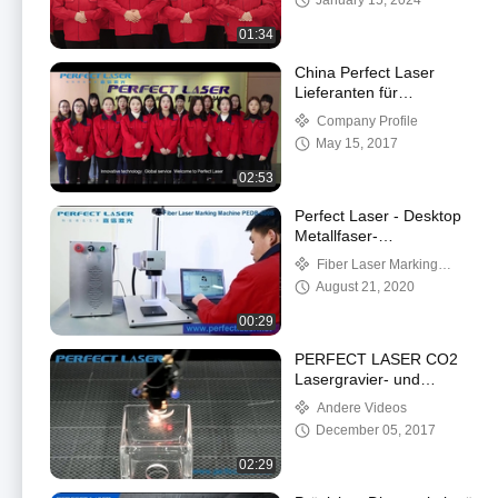
January 15, 2024
01:34
China Perfect Laser
Lieferanten für
Faserlaser Hersteller
Company Profile
und Händler
May 15, 2017
02:53
Perfect Laser - Desktop
Metallfaser-
Lasermarkierungsmaschine
Fiber Laser Marking
(PEDB-400B)
Machine
August 21, 2020
00:29
PERFECT LASER CO2
Lasergravier- und
Schneidmaschine
Andere Videos
Arbeitsvideo PEDK
December 05, 2017
6040
02:29