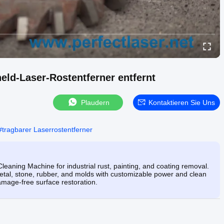
ld-Laser-Rostentferner entfernt
Plaudern
Kontaktieren Sie Uns
#
tragbarer Laserrostentferner
aning Machine for industrial rust, painting, and coating removal.
metal, stone, rubber, and molds with customizable power and clean
damage-free surface restoration.