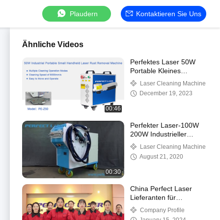
Plaudern
Kontaktieren Sie Uns
Ähnliche Videos
Perfektes Laser 50W
Portable Kleines
Handheld
Laser Cleaning Machine
automatisches Metall
December 19, 2023
Kohlenstoff Edelstahl
Laser Rost derusti
00:46
Perfekter Laser-100W
200W Industrieller
Laser Metall
Laser Cleaning Machine
Reinigungs- und
August 21, 2020
Entrostungsmaschine
(PE-X100)
00:30
China Perfect Laser
Lieferanten für
Faserlaser Hersteller
Company Profile
und Händler